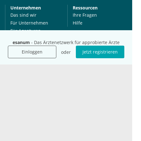
Unternehmen
Ressourcen
Das sind wir
Ihre Fragen
Für Unternehmen
Hilfe
Für Agenturen
Mediadaten
esanum
- Das Ärztenetzwerk für approbierte Ärzte
Presse
Einloggen
Jetzt registrieren
oder
Karriere
Jobs
International
Social Media
esanum.it
Youtube
esanum.com
Twitter
esanum.fr
LinkedIn
Facebook
Podcasts
Instagram
Kontakt
Datenschutz
AGB
Impressum