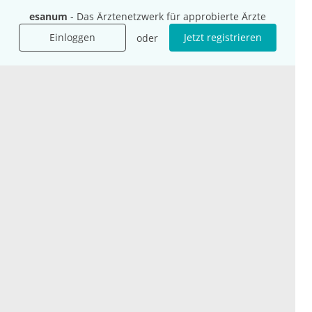
Das sind wir
Ihre Fragen
esanum
- Das Ärztenetzwerk für approbierte Ärzte
Für Unternehmen
Hilfe
Einloggen
Jetzt registrieren
oder
Für Agenturen
Mediadaten
Presse
Karriere
Jobs
International
Social Media
esanum.it
Youtube
esanum.com
Twitter
esanum.fr
LinkedIn
Facebook
Podcasts
Instagram
Kontakt
Datenschutz
AGB
Impressum
Cookie-Einstellung