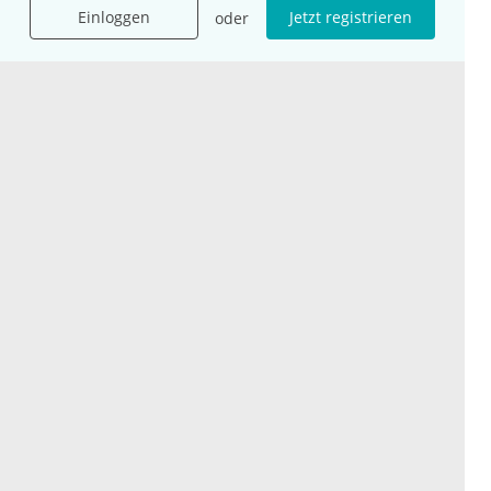
Einloggen
Jetzt registrieren
oder
Karriere
Jobs
International
Social Media
esanum.it
Youtube
esanum.com
Twitter
esanum.fr
LinkedIn
Facebook
Podcasts
Instagram
Kontakt
Datenschutz
AGB
Impressum
Cookie-Einstellung
© 2026 esanum GmbH