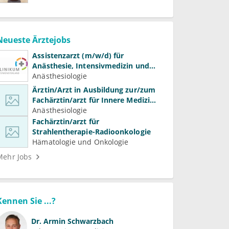
Neueste Ärztejobs
Assistenzarzt (m/w/d) für
Anästhesie, Intensivmedizin und
Schmerztherapie
Anästhesiologie
Ärztin/Arzt in Ausbildung zur/zum
Fachärztin/arzt für Innere Medizin
(Kardiologie, Nephrologie,
Anästhesiologie
Intensivmedizin)
Fachärztin/arzt für
Strahlentherapie-Radioonkologie
Hämatologie und Onkologie
Mehr Jobs
Kennen Sie ...?
Dr.
Armin Schwarzbach