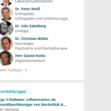
Laboratoriumsmedizin
Dr.
Peter Weiß
Orthopädie
Orthopädie und Unfallchirurgie
Dr.
Udo Zabelberg
Urologie
Dr.
Christian Müller
Neurologie
Psychiatrie und Psychotherapie
Herr
Daniel Harbs
Allgemeinmedizin
Mehr Kollegen
Fortbildungen
Typ-2-Diabetes: Inflammation als
Brandbeschleuniger von Morbidität &
Mortalität?
On-Demand