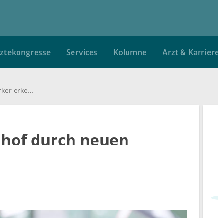
ztekongresse
Services
Kolumne
Arzt & Karrier
Schäden im Herzvorhof durch neuen Marker erkennen
rhof durch neuen