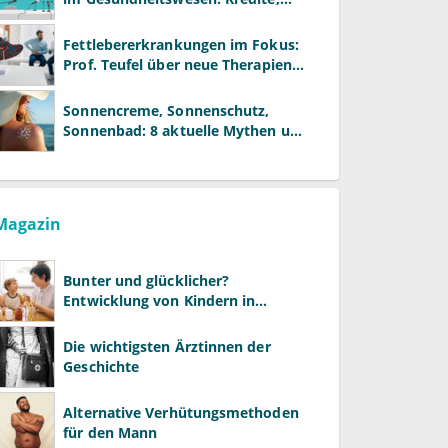
Reformen und neue Modelle
Fettlebererkrankungen im Fokus:
Prof. Teufel über neue Therapien
und die Rolle der Fachärzte
Sonnencreme, Sonnenschutz,
Sonnenbad: 8 aktuelle Mythen und
wie Sie Ihre Patienten richtig
aufklären können
Magazin
Bunter und glücklicher?
Entwicklung von Kindern in
LGBTQ+-Familien
Die wichtigsten Ärztinnen der
Geschichte
Alternative Verhütungsmethoden
für den Mann