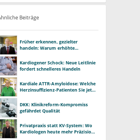
Ähnliche Beiträge
Früher erkennen, gezielter
handeln: Warum erhöhte
Leberwerte heute mehr verlangen
als ALT und AST
Kardiogener Schock: Neue Leitlinie
fordert schnelleres Handeln
Kardiale ATTR-Amyloidose: Welche
Herzinsuffizienz-Patienten Sie jetzt
gezielt screenen sollten
DKK: Klinikreform-Kompromiss
gefährdet Qualität
Privatpraxis statt KV-System: Wo
Kardiologen heute mehr Präzision
gewinnen – und wo neue Risiken