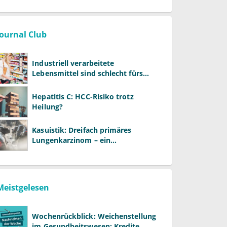
entstehen
Journal Club
Industriell verarbeitete
Lebensmittel sind schlecht fürs
Gehirn
Hepatitis C: HCC-Risiko trotz
Heilung?
Kasuistik: Dreifach primäres
Lungenkarzinom – ein
ungewöhnlicher Fall
Meistgelesen
Wochenrückblick: Weichenstellung
im Gesundheitswesen: Kredite,