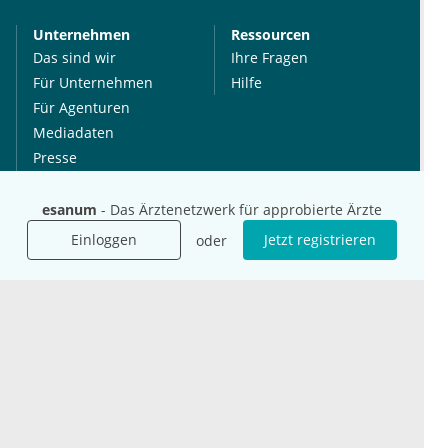
Unternehmen
Ressourcen
Das sind wir
Ihre Fragen
Für Unternehmen
Hilfe
Für Agenturen
Mediadaten
Presse
Karriere
Jobs
esanum
- Das Ärztenetzwerk für approbierte Ärzte
Einloggen
Jetzt registrieren
oder
International
Social Media
esanum.it
Youtube
esanum.com
Twitter
esanum.fr
LinkedIn
Facebook
Podcasts
Instagram
Kontakt
Datenschutz
AGB
Impressum