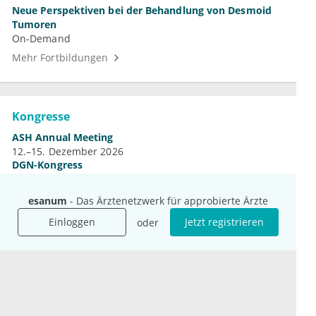
Neue Perspektiven bei der Behandlung von Desmoid
Tumoren
On-Demand
Mehr Fortbildungen
Kongresse
ASH Annual Meeting
12.–15. Dezember 2026
DGN-Kongress
4.–7. November 2026
Jahrestagung der DGHO
esanum
- Das Ärztenetzwerk für approbierte Ärzte
9.–12. Oktober 2026
Einloggen
Jetzt registrieren
oder
Mehr Kongresse