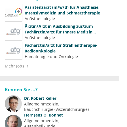
Assistenzarzt (m/w/d) für Anästhesie,
Intensivmedizin und Schmerztherapie
Anästhesiologie
Ärztin/Arzt in Ausbildung zur/zum
Fachärztin/arzt für Innere Medizin
(Kardiologie, Nephrologie, Intensivmedizin)
Anästhesiologie
Fachärztin/arzt für Strahlentherapie-
Radioonkologie
Hämatologie und Onkologie
Mehr Jobs
Kennen Sie ...?
Dr.
Robert Keller
Allgemeinmedizin
Bauchchirurgie (Viszeralchirurgie)
Herr
Jens O. Bonnet
Allgemeinmedizin
Augenheilkunde