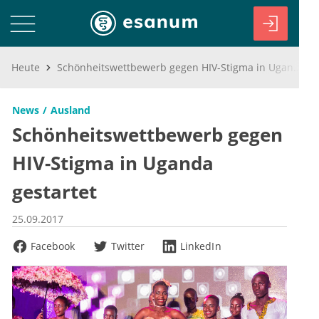
Heute
Schönheitswettbewerb gegen HIV-Stigma in Uganda gestartet
News
Ausland
Schönheitswettbewerb gegen
HIV-Stigma in Uganda
gestartet
25.09.2017
Facebook
Twitter
LinkedIn