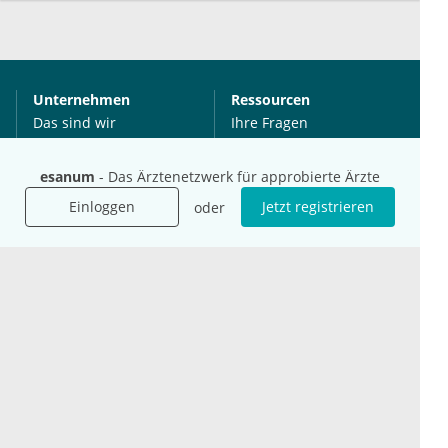
Unternehmen
Ressourcen
Das sind wir
Ihre Fragen
Für Unternehmen
Hilfe
Für Agenturen
esanum
- Das Ärztenetzwerk für approbierte Ärzte
Mediadaten
Einloggen
Jetzt registrieren
oder
Presse
Karriere
Jobs
International
Social Media
esanum.it
Youtube
esanum.com
Twitter
esanum.fr
LinkedIn
Facebook