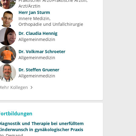
Praktischer Arzt/Praktische Ärztin, 
Arzt/Ärztin
Herr
Jan Sturm
Innere Medizin
Orthopädie und Unfallchirurgie
Dr.
Claudia Hennig
Allgemeinmedizin
Dr.
Volkmar Schroeter
Allgemeinmedizin
Dr.
Steffen Gruener
Allgemeinmedizin
Mehr Kollegen
Fortbildungen
Diagnostik und Therapie bei unerfülltem
Kinderwunsch in gynäkologischer Praxis
On-Demand