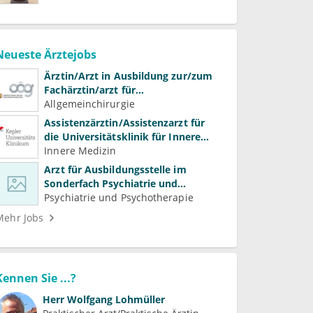
Neueste Ärztejobs
Ärztin/Arzt in Ausbildung zur/zum
Fachärztin/arzt für
Allgemeinchirurgie und
Allgemeinchirurgie
Gefäßchirurgie
Assistenzärztin/Assistenzarzt für
die Universitätsklinik für Innere
Medizin
Innere Medizin
Arzt für Ausbildungsstelle im
Sonderfach Psychiatrie und
Psychotherapeutische Medizin
Psychiatrie und Psychotherapie
(m/w/d)
Mehr Jobs
Kennen Sie ...?
Herr
Wolfgang Lohmüller