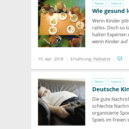
News
Inland
Wie gesund 
Wenn Kinder plöt
ratlos. Doch so 
halten Experten d
wenn Kinder auf 
19. Apr. 2018
Ernährung
Pädiatrie
News
Inland
Deutsche Ki
Die gute Nachric
schlechte Nachri
organisierte Spo
Spiels im Freien