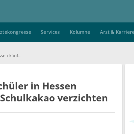
ztekongresse
Services
Kolumne
Arzt & Karrier
Schülerinnen und Schüler in Hessen müssen künftig auf Schulkakao verzichten
chüler in Hessen
 Schulkakao verzichten