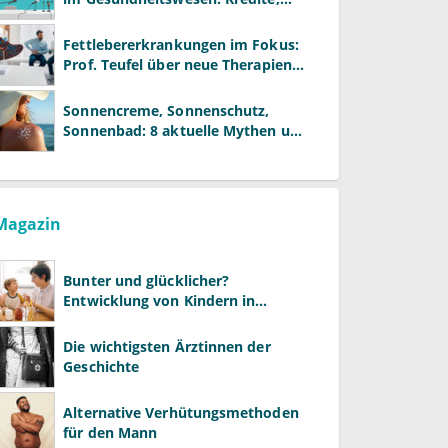
Reformen und neue Modelle
Fettlebererkrankungen im Fokus:
Prof. Teufel über neue Therapien
und die Rolle der Fachärzte
Sonnencreme, Sonnenschutz,
Sonnenbad: 8 aktuelle Mythen und
wie Sie Ihre Patienten richtig
aufklären können
Magazin
Bunter und glücklicher?
Entwicklung von Kindern in
LGBTQ+-Familien
Die wichtigsten Ärztinnen der
Geschichte
Alternative Verhütungsmethoden
für den Mann