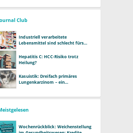
Journal Club
Industriell verarbeitete
Lebensmittel sind schlecht fürs
Gehirn
Hepatitis C: HCC-Risiko trotz
Heilung?
Kasuistik: Dreifach primäres
Lungenkarzinom – ein
ungewöhnlicher Fall
Meistgelesen
Wochenrückblick: Weichenstellung
im Gesundheitswesen: Kredite,