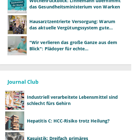
Wochenrückblick: Linnemann übernimmt
das Gesundheitsministerium von Warken
Hausarztzentrierte Versorgung: Warum
das aktuelle Vergütungssystem gute
Primärversorgung ausbremst
"Wir verlieren das große Ganze aus dem
Blick": Plädoyer für echte
Gesundheitssystemreform
Journal Club
Industriell verarbeitete Lebensmittel sind
schlecht fürs Gehirn
Hepatitis C: HCC-Risiko trotz Heilung?
Kasuistik: Dreifach primäres