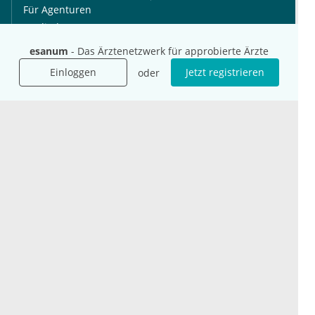
Für Agenturen
Mediadaten
Presse
esanum
- Das Ärztenetzwerk für approbierte Ärzte
Karriere
Einloggen
Jetzt registrieren
oder
Jobs
International
Social Media
esanum.it
Youtube
esanum.com
Twitter
esanum.fr
LinkedIn
Facebook
Podcasts
Instagram
Kontakt
Datenschutz
AGB
Impressum
Cookie-Einstellung
© 2026 esanum GmbH