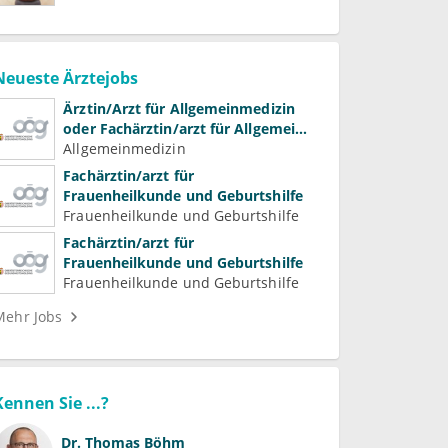
Neueste Ärztejobs
Ärztin/Arzt für Allgemeinmedizin
oder Fachärztin/arzt für Allgemein-
und Familienmedizin für
Allgemeinmedizin
Psychiatrie und
Fachärztin/arzt für
Psychotherapeutische Medizin
Frauenheilkunde und Geburtshilfe
Frauenheilkunde und Geburtshilfe
Fachärztin/arzt für
Frauenheilkunde und Geburtshilfe
Frauenheilkunde und Geburtshilfe
Mehr Jobs
Kennen Sie ...?
Dr.
Thomas Böhm