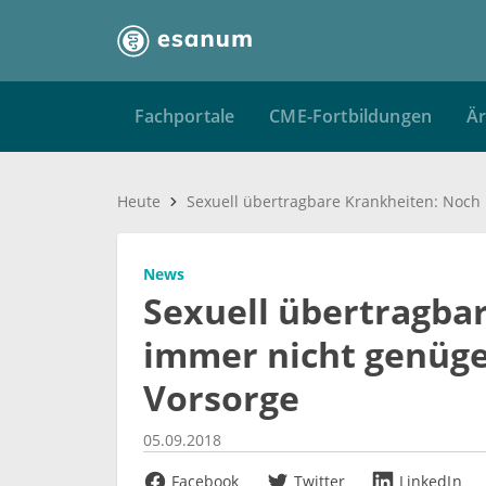
Fachportale
CME-Fortbildungen
Är
Heute
News
Sexuell übertragba
immer nicht genüg
Vorsorge
05.09.2018
Facebook
Twitter
LinkedIn