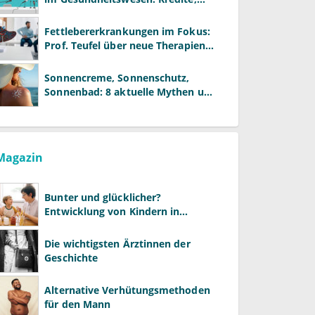
Reformen und neue Modelle
Fettlebererkrankungen im Fokus:
Prof. Teufel über neue Therapien
und die Rolle der Fachärzte
Sonnencreme, Sonnenschutz,
Sonnenbad: 8 aktuelle Mythen und
wie Sie Ihre Patienten richtig
aufklären können
Magazin
Bunter und glücklicher?
Entwicklung von Kindern in
LGBTQ+-Familien
Die wichtigsten Ärztinnen der
Geschichte
Alternative Verhütungsmethoden
für den Mann