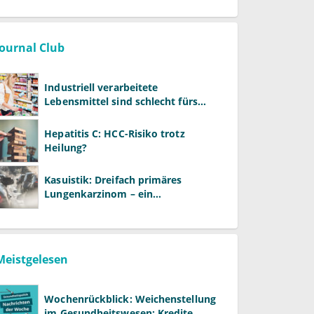
Journal Club
Industriell verarbeitete
Lebensmittel sind schlecht fürs
Gehirn
Hepatitis C: HCC-Risiko trotz
Heilung?
Kasuistik: Dreifach primäres
Lungenkarzinom – ein
ungewöhnlicher Fall
Meistgelesen
Wochenrückblick: Weichenstellung
im Gesundheitswesen: Kredite,