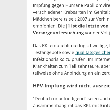
Impfung gegen Humane Papillomviren 
verschiedener Krebsarten im Genitalb
Mädchen bereits seit 2007 zur Verh
empfohlen. Die
J1 ist die letzte vo
Vorsorgeuntersuchung
vor der Vollj
Das RKI empfiehlt niedrigschwellige
Testangebote sowie
qualitätsgesiche
Infektionsrisiko zu prüfen. Im Intern
Krankheiten zum Teil sehr teure, aber
teilweise ohne Anbindung an ein zertif
HPV-Impfung wird nicht ausrei
"Deutlich unbefriedigend" seien auch
Zusammenhang rät das RKI, mit
Ein