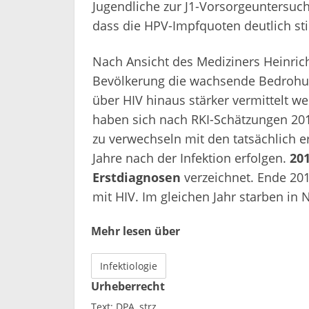
Jugendliche zur J1-Vorsorgeuntersuc
dass die HPV-Impfquoten deutlich st
Nach Ansicht des Mediziners Heinrich
Bevölkerung die wachsende Bedrohun
über HIV hinaus stärker vermittelt 
haben sich nach RKI-Schätzungen 2016
zu verwechseln mit den tatsächlich er
Jahre nach der Infektion erfolgen.
20
Erstdiagnosen
verzeichnet. Ende 20
mit HIV. Im gleichen Jahr starben i
Mehr lesen über
Infektiologie
Urheberrecht
Text:
DPA
strz