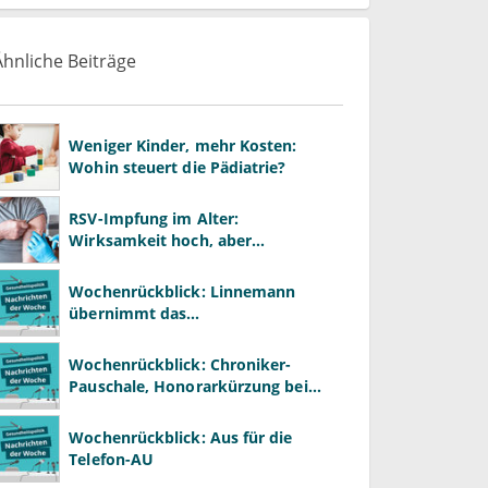
Ähnliche Beiträge
Weniger Kinder, mehr Kosten:
Wohin steuert die Pädiatrie?
RSV-Impfung im Alter:
Wirksamkeit hoch, aber
Impfquote niedrig
Wochenrückblick: Linnemann
übernimmt das
Gesundheitsministerium von
Warken
Wochenrückblick: Chroniker-
Pauschale, Honorarkürzung bei
Psychotherapie und GKV-Finanzen
Wochenrückblick: Aus für die
Telefon-AU