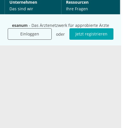
Unternehmen
Ressourcen
Das sind wir
Ihre Fragen
Für Unternehmen
Hilfe
Für Agenturen
esanum
- Das Ärztenetzwerk für approbierte Ärzte
Mediadaten
Einloggen
Jetzt registrieren
oder
Presse
Karriere
Jobs
International
Social Media
esanum.it
Youtube
esanum.com
Twitter
esanum.fr
LinkedIn
Facebook
Podcasts
Instagram
Kontakt
Datenschutz
AGB
Impressum
Cookie-Einstellung