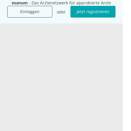
esanum
- Das Ärztenetzwerk für approbierte Ärzte
Für Agenturen
Einloggen
Jetzt registrieren
oder
Mediadaten
Presse
Karriere
Jobs
International
Social Media
esanum.it
Youtube
esanum.com
Twitter
esanum.fr
LinkedIn
Facebook
Podcasts
Instagram
Kontakt
Datenschutz
AGB
Impressum
Cookie-Einstellung
© 2026 esanum GmbH