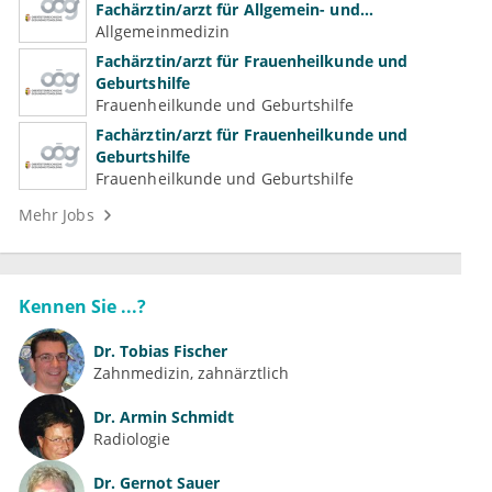
Fachärztin/arzt für Allgemein- und
Familienmedizin für Psychiatrie und
Allgemeinmedizin
Psychotherapeutische Medizin
Fachärztin/arzt für Frauenheilkunde und
Geburtshilfe
Frauenheilkunde und Geburtshilfe
Fachärztin/arzt für Frauenheilkunde und
Geburtshilfe
Frauenheilkunde und Geburtshilfe
Mehr Jobs
Kennen Sie ...?
Dr.
Tobias Fischer
Zahnmedizin, zahnärztlich
Dr.
Armin Schmidt
Radiologie
Dr.
Gernot Sauer