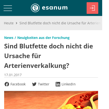
Heute
Sind Blutfette doch nicht die Ursache für Arterienverkalkung?
News
Neuigkeiten aus der Forschung
Sind Blutfette doch nicht die
Ursache für
Arterienverkalkung?
17.01.2017
Facebook
Twitter
LinkedIn