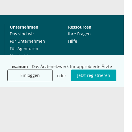
Unternehmen
Ressourcen
Das sind wir
Ihre Fragen
Für Unternehmen
Hilfe
Für Agenturen
Mediadaten
Presse
esanum
- Das Ärztenetzwerk für approbierte Ärzte
Karriere
Einloggen
Jetzt registrieren
oder
Jobs
International
Social Media
esanum.it
Youtube
esanum.com
Twitter
esanum.fr
LinkedIn
Facebook
Podcasts