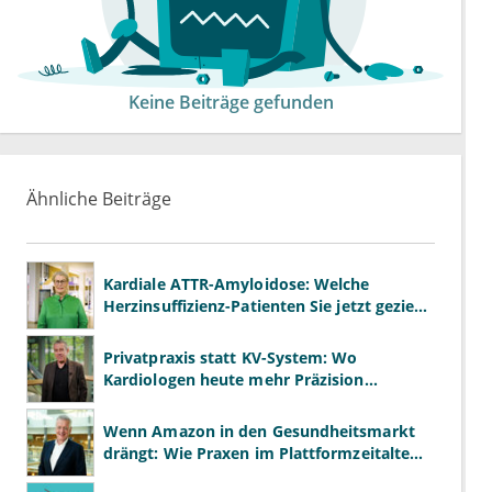
Keine Beiträge gefunden
Ähnliche Beiträge
Kardiale ATTR-Amyloidose: Welche
Herzinsuffizienz-Patienten Sie jetzt gezielt
screenen sollten
Privatpraxis statt KV-System: Wo
Kardiologen heute mehr Präzision
gewinnen – und wo neue Risiken
entstehen
Wenn Amazon in den Gesundheitsmarkt
drängt: Wie Praxen im Plattformzeitalter
bestehen können