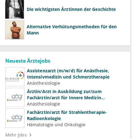
Die wichtigsten Ärztinnen der Geschichte
Alternative Verhütungsmethoden für den
Mann
Neueste Ärztejobs
Assistenzarzt (m/w/d) für Anästhesie,
Intensivmedizin und Schmerztherapie
Anästhesiologie
Ärztin/Arzt in Ausbildung zur/zum
Fachärztin/arzt für Innere Medizin
(Kardiologie, Nephrologie, Intensivmedizin)
Anästhesiologie
Fachärztin/arzt für Strahlentherapie-
Radioonkologie
Hämatologie und Onkologie
Mehr Jobs