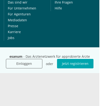
Das sind wir
Ihre Fragen
Für Unternehmen
Hilfe
Für Agenturen
Mediadaten
Presse
Karriere
Jobs
International
Social Media
esanum.it
Youtube
esanum
- Das Ärztenetzwerk für approbierte Ärzte
esanum.com
Twitter
Einloggen
Jetzt registrieren
oder
esanum.fr
LinkedIn
Facebook
Podcasts
Instagram
Kontakt
Datenschutz
AGB
Impressum
Cookie-Einstellung