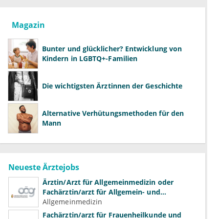
Magazin
Bunter und glücklicher? Entwicklung von
Kindern in LGBTQ+-Familien
Die wichtigsten Ärztinnen der Geschichte
Alternative Verhütungsmethoden für den
Mann
Neueste Ärztejobs
Ärztin/Arzt für Allgemeinmedizin oder
Fachärztin/arzt für Allgemein- und
Familienmedizin für Psychiatrie und
Allgemeinmedizin
Psychotherapeutische Medizin
Fachärztin/arzt für Frauenheilkunde und