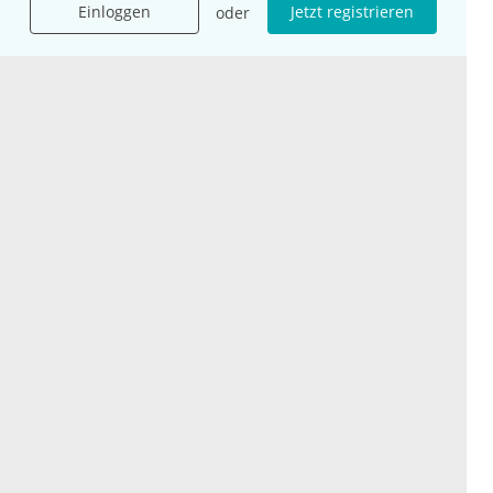
Einloggen
Jetzt registrieren
oder
Karriere
Jobs
International
Social Media
esanum.it
Youtube
esanum.com
Twitter
esanum.fr
LinkedIn
Facebook
Podcasts
Instagram
Kontakt
Datenschutz
AGB
Impressum
Cookie-Einstellung
© 2026 esanum GmbH