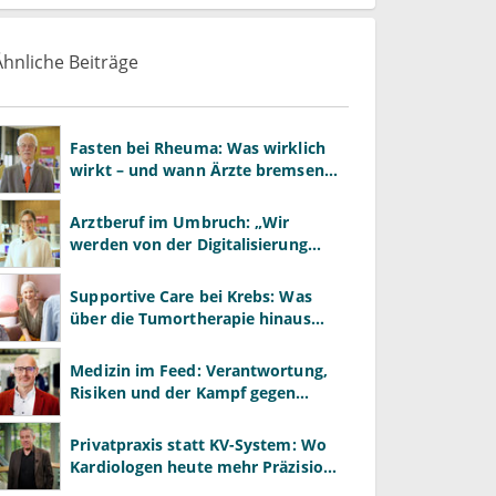
Ähnliche Beiträge
Fasten bei Rheuma: Was wirklich
wirkt – und wann Ärzte bremsen
müssen
Arztberuf im Umbruch: „Wir
werden von der Digitalisierung
überrollt – bevor wir wissen, was
wir wollen"
Supportive Care bei Krebs: Was
über die Tumortherapie hinaus
wirkt
Medizin im Feed: Verantwortung,
Risiken und der Kampf gegen
Desinformation
Privatpraxis statt KV-System: Wo
Kardiologen heute mehr Präzision
gewinnen – und wo neue Risiken