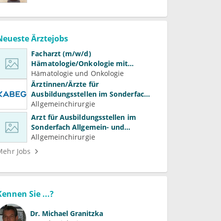
Neueste Ärztejobs
Facharzt (m/w/d)
Hämatologie/Onkologie mit
Beteiligung an Forschung und
Hämatologie und Onkologie
Lehre
Ärztinnen/Ärzte für
Ausbildungsstellen im Sonderfach
Allgemein- und Viszeralchirurgie
Allgemeinchirurgie
Arzt für Ausbildungsstellen im
Sonderfach Allgemein- und
Gefäßchirurgie (m/w/d)
Allgemeinchirurgie
Mehr Jobs
Kennen Sie ...?
Dr.
Michael Granitzka