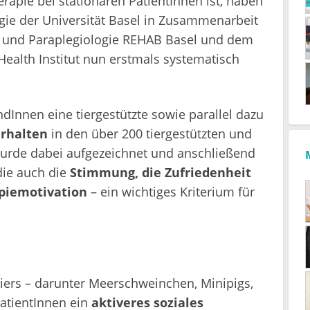
rapie bei stationären PatientInnen ist, haben
gie der Universität Basel in Zusammenarbeit
on und Paraplegiologie REHAB Basel und dem
ealth Institut nun erstmals systematisch
Innen eine tiergestützte sowie parallel dazu
erhalten
in den über 200 tiergestützten und
wurde dabei aufgezeichnet und anschließend
die auch die
Stimmung, die Zufriedenheit
apiemotivation
– ein wichtiges Kriterium für
iers – darunter Meerschweinchen, Minipigs,
PatientInnen ein
aktiveres soziales