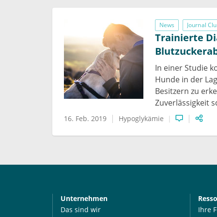
News
Journal Cl
Trainierte 
Blutzuckera
In einer Studie k
Hunde in der Lag
Besitzern zu erk
Zuverlässigkeit s
16. Feb. 2019
Hypoglykämie
Unternehmen
Ress
Das sind wir
Ihre 