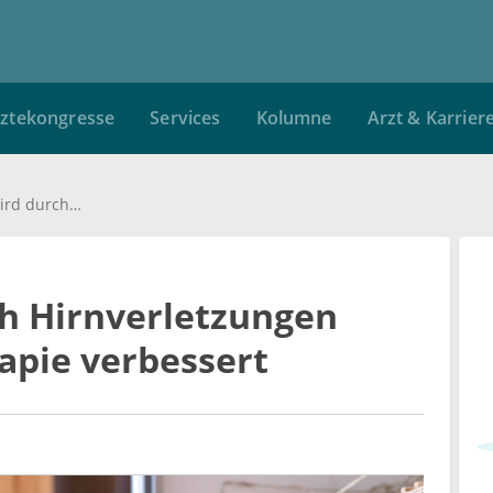
ztekongresse
Services
Kolumne
Arzt & Karrier
Sozialverhalten nach Hirnverletzungen wird durch Tiertherapie verbessert
ch Hirnverletzungen
apie verbessert