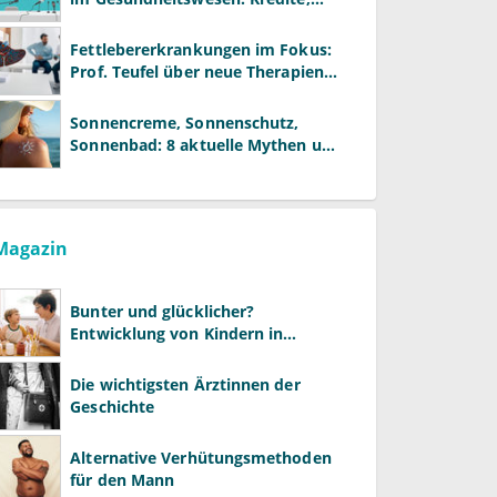
Reformen und neue Modelle
Fettlebererkrankungen im Fokus:
Prof. Teufel über neue Therapien
und die Rolle der Fachärzte
Sonnencreme, Sonnenschutz,
Sonnenbad: 8 aktuelle Mythen und
wie Sie Ihre Patienten richtig
aufklären können
Magazin
Bunter und glücklicher?
Entwicklung von Kindern in
LGBTQ+-Familien
Die wichtigsten Ärztinnen der
Geschichte
Alternative Verhütungsmethoden
für den Mann