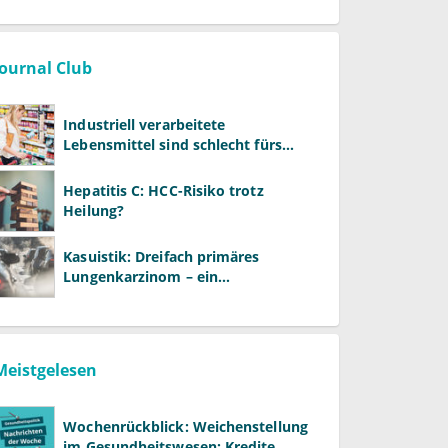
entstehen
Journal Club
Industriell verarbeitete
Lebensmittel sind schlecht fürs
Gehirn
Hepatitis C: HCC-Risiko trotz
Heilung?
Kasuistik: Dreifach primäres
Lungenkarzinom – ein
ungewöhnlicher Fall
Meistgelesen
Wochenrückblick: Weichenstellung
im Gesundheitswesen: Kredite,