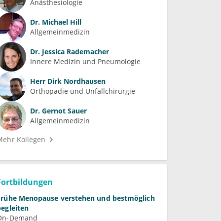
Anästhesiologie
Dr.
Michael Hill
Allgemeinmedizin
Dr.
Jessica Rademacher
Innere Medizin und Pneumologie
Herr
Dirk Nordhausen
Orthopädie und Unfallchirurgie
Dr.
Gernot Sauer
Allgemeinmedizin
Mehr Kollegen
Fortbildungen
Frühe Menopause verstehen und bestmöglich
begleiten
On-Demand