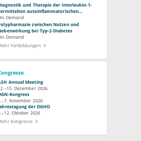
Diagnostik und Therapie der Interleukin-1-
vermittelten autoinflammatorischen
Syndrome
On-Demand
Polypharmazie zwischen Nutzen und
Nebenwirkung bei Typ-2-Diabetes
On-Demand
Mehr Fortbildungen
Kongresse
ASH Annual Meeting
12.–15. Dezember 2026
DGN-Kongress
4.–7. November 2026
Jahrestagung der DGHO
9.–12. Oktober 2026
Mehr Kongresse