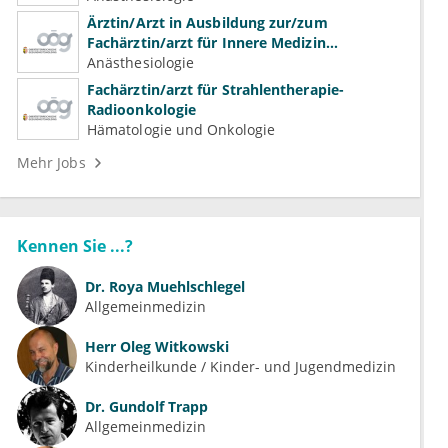
Ärztin/Arzt in Ausbildung zur/zum
Fachärztin/arzt für Innere Medizin
(Kardiologie, Nephrologie, Intensivmedizin)
Anästhesiologie
Fachärztin/arzt für Strahlentherapie-
Radioonkologie
Hämatologie und Onkologie
Mehr Jobs
Kennen Sie ...?
Dr.
Roya Muehlschlegel
Allgemeinmedizin
Herr
Oleg Witkowski
Kinderheilkunde / Kinder- und Jugendmedizin
Dr.
Gundolf Trapp
Allgemeinmedizin