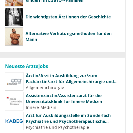
Kindern in LGBTQ+-Familien
Die wichtigsten Ärztinnen der Geschichte
Alternative Verhütungsmethoden für den
Mann
Neueste Ärztejobs
Ärztin/Arzt in Ausbildung zur/zum
Fachärztin/arzt für Allgemeinchirurgie und
Gefäßchirurgie
Allgemeinchirurgie
Assistenzärztin/Assistenzarzt für die
Universitätsklinik für Innere Medizin
Innere Medizin
Arzt für Ausbildungsstelle im Sonderfach
Psychiatrie und Psychotherapeutische
Medizin (m/w/d)
Psychiatrie und Psychotherapie