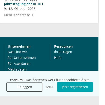
Jahrestagung der DGHO
9.–12. Oktober 2026
Mehr Kongresse
Unternehmen
Ressourcen
Das sind wir
Ihre Fragen
Für Unternehmen
Hilfe
Für Agenturen
Mediadaten
Presse
esanum
- Das Ärztenetzwerk für approbierte Ärzte
Karriere
Einloggen
Jetzt registrieren
Jobs
oder
International
Social Media
esanum.it
Youtube