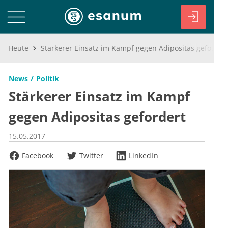
Heute
Stärkerer Einsatz im Kampf gegen Adipositas gefordert
News
Politik
Stärkerer Einsatz im Kampf
gegen Adipositas gefordert
15.05.2017
Facebook
Twitter
LinkedIn