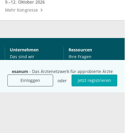
9.–12. Oktober 2026
Mehr Kongresse
Unternehmen
Ressourcen
Das sind wir
Ihre Fragen
Für Unternehmen
Hilfe
esanum
- Das Ärztenetzwerk für approbierte Ärzte
Für Agenturen
Mediadaten
Einloggen
Jetzt registrieren
oder
Presse
Karriere
Jobs
International
Social Media
esanum.it
Youtube
esanum.com
Twitter