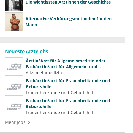
Die wichtigsten Ärztinnen der Geschichte
Alternative Verhütungsmethoden für den
Mann
Neueste Ärztejobs
Ärztin/Arzt für Allgemeinmedizin oder
Fachärztin/arzt für Allgemein- und
Familienmedizin für Psychiatrie und
Allgemeinmedizin
Psychotherapeutische Medizin
Fachärztin/arzt für Frauenheilkunde und
Geburtshilfe
Frauenheilkunde und Geburtshilfe
Fachärztin/arzt für Frauenheilkunde und
Geburtshilfe
Frauenheilkunde und Geburtshilfe
Mehr Jobs