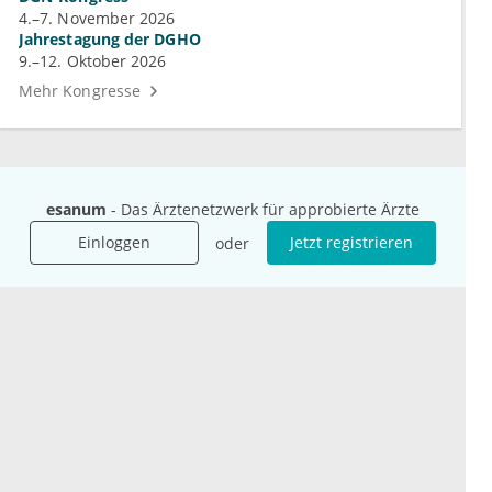
4.–7. November 2026
Jahrestagung der DGHO
9.–12. Oktober 2026
Mehr Kongresse
esanum
- Das Ärztenetzwerk für approbierte Ärzte
Unternehmen
Ressourcen
Einloggen
Jetzt registrieren
oder
Das sind wir
Ihre Fragen
Für Unternehmen
Hilfe
Für Agenturen
Mediadaten
Presse
Karriere
Jobs
International
Social Media