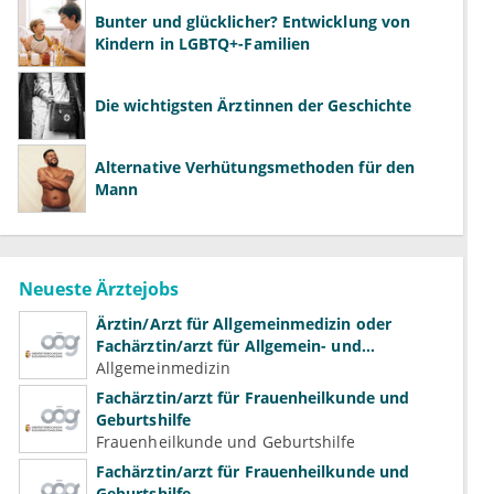
Bunter und glücklicher? Entwicklung von
Kindern in LGBTQ+-Familien
Die wichtigsten Ärztinnen der Geschichte
Alternative Verhütungsmethoden für den
Mann
Neueste Ärztejobs
Ärztin/Arzt für Allgemeinmedizin oder
Fachärztin/arzt für Allgemein- und
Familienmedizin für Psychiatrie und
Allgemeinmedizin
Psychotherapeutische Medizin
Fachärztin/arzt für Frauenheilkunde und
Geburtshilfe
Frauenheilkunde und Geburtshilfe
Fachärztin/arzt für Frauenheilkunde und
Geburtshilfe