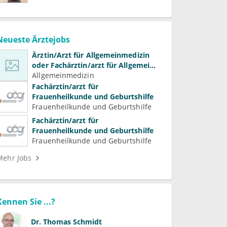
Neueste Ärztejobs
Ärztin/Arzt für Allgemeinmedizin
oder Fachärztin/arzt für Allgemein-
und Familienmedizin für
Allgemeinmedizin
Psychiatrie und
Fachärztin/arzt für
Psychotherapeutische Medizin
Frauenheilkunde und Geburtshilfe
Frauenheilkunde und Geburtshilfe
Fachärztin/arzt für
Frauenheilkunde und Geburtshilfe
Frauenheilkunde und Geburtshilfe
Mehr Jobs
Kennen Sie ...?
Dr.
Thomas Schmidt