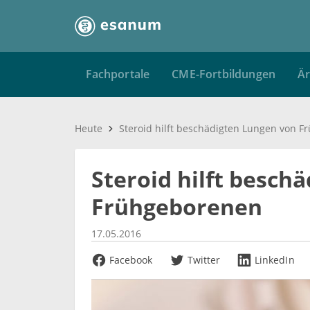
Fachportale
CME-Fortbildungen
Är
Heute
Steroid hilft besch
Frühgeborenen
17.05.2016
Facebook
Twitter
LinkedIn