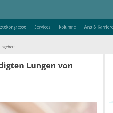
ztekongresse
Services
Kolumne
Arzt & Karrier
Steroid hilft beschädigten Lungen von Frühgeborenen
ädigten Lungen von