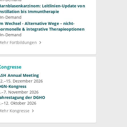
Harnblasenkarzinom: Leitlinien-Update von
Instillation bis Immuntherapie
On-Demand
Im Wechsel - Alternative Wege – nicht-
hormonelle & integrative Therapieoptionen
On-Demand
Mehr Fortbildungen
Kongresse
ASH Annual Meeting
12.–15. Dezember 2026
DGN-Kongress
4.–7. November 2026
Jahrestagung der DGHO
9.–12. Oktober 2026
Mehr Kongresse