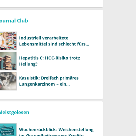
Journal Club
Industriell verarbeitete
Lebensmittel sind schlecht fürs
Gehirn
Hepatitis C: HCC-Risiko trotz
Heilung?
Kasuistik: Dreifach primäres
Lungenkarzinom – ein
ungewöhnlicher Fall
Meistgelesen
Wochenrückblick: Weichenstellung
im Gesundheitswesen: Kredite,