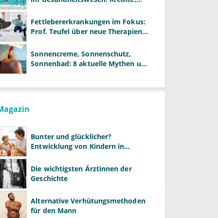
Reformen und neue Modelle
Fettlebererkrankungen im Fokus:
Prof. Teufel über neue Therapien
und die Rolle der Fachärzte
Sonnencreme, Sonnenschutz,
Sonnenbad: 8 aktuelle Mythen und
wie Sie Ihre Patienten richtig
aufklären können
Magazin
Bunter und glücklicher?
Entwicklung von Kindern in
LGBTQ+-Familien
Die wichtigsten Ärztinnen der
Geschichte
Alternative Verhütungsmethoden
für den Mann