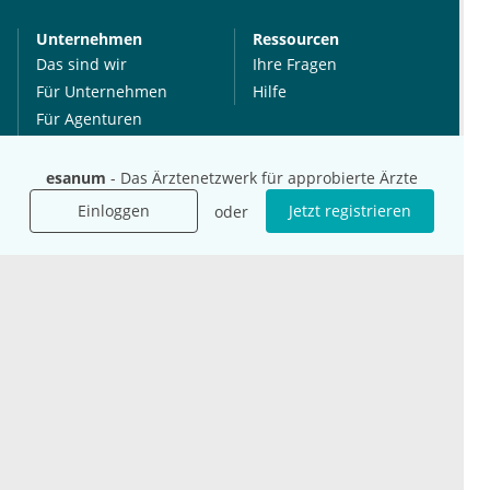
Unternehmen
Ressourcen
Das sind wir
Ihre Fragen
Für Unternehmen
Hilfe
Für Agenturen
Mediadaten
Presse
esanum
- Das Ärztenetzwerk für approbierte Ärzte
Karriere
Einloggen
Jetzt registrieren
oder
Jobs
International
Social Media
esanum.it
Youtube
esanum.com
Twitter
esanum.fr
LinkedIn
Facebook
Podcasts
Instagram
Kontakt
Datenschutz
AGB
Impressum