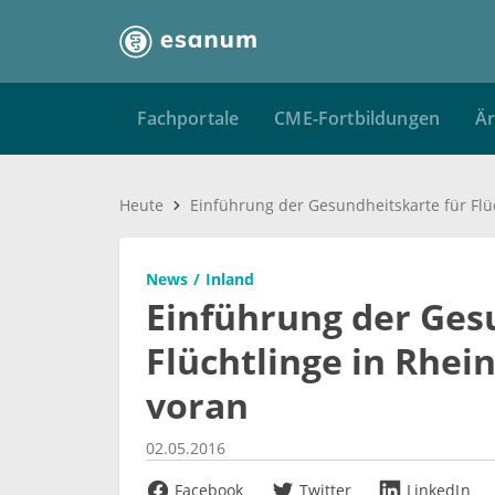
Fachportale
CME-Fortbildungen
Är
Heute
News
Inland
Einführung der Ges
Flüchtlinge in Rhei
voran
02.05.2016
Facebook
Twitter
LinkedIn