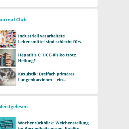
Journal Club
Industriell verarbeitete
Lebensmittel sind schlecht fürs
Gehirn
Hepatitis C: HCC-Risiko trotz
Heilung?
Kasuistik: Dreifach primäres
Lungenkarzinom – ein
ungewöhnlicher Fall
Meistgelesen
Wochenrückblick: Weichenstellung
im Gesundheitswesen: Kredite,