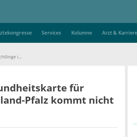
ztekongresse
Services
Kolumne
Arzt & Karrier
Einführung der Gesundheitskarte für Flüchtlinge in Rheinland-Pfalz kommt nicht voran
undheitskarte für
nland-Pfalz kommt nicht