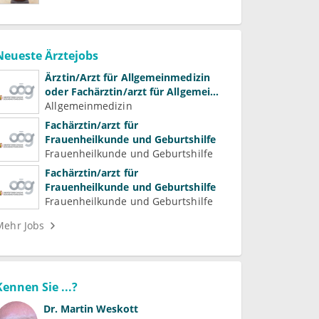
Neueste Ärztejobs
Ärztin/Arzt für Allgemeinmedizin
oder Fachärztin/arzt für Allgemein-
und Familienmedizin für
Allgemeinmedizin
Psychiatrie und
Fachärztin/arzt für
Psychotherapeutische Medizin
Frauenheilkunde und Geburtshilfe
Frauenheilkunde und Geburtshilfe
Fachärztin/arzt für
Frauenheilkunde und Geburtshilfe
Frauenheilkunde und Geburtshilfe
Mehr Jobs
Kennen Sie ...?
Dr.
Martin Weskott