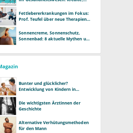
Reformen und neue Modelle
Fettlebererkrankungen im Fokus:
Prof. Teufel über neue Therapien
und die Rolle der Fachärzte
Sonnencreme, Sonnenschutz,
Sonnenbad: 8 aktuelle Mythen und
wie Sie Ihre Patienten richtig
aufklären können
Magazin
Bunter und glücklicher?
Entwicklung von Kindern in
LGBTQ+-Familien
Die wichtigsten Ärztinnen der
Geschichte
Alternative Verhütungsmethoden
für den Mann