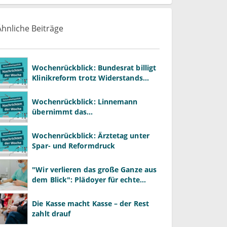
Ähnliche Beiträge
Wochenrückblick: Bundesrat billigt
Klinikreform trotz Widerstands
aus den Ländern
Wochenrückblick: Linnemann
übernimmt das
Gesundheitsministerium von
Warken
Wochenrückblick: Ärztetag unter
Spar- und Reformdruck
"Wir verlieren das große Ganze aus
dem Blick": Plädoyer für echte
Gesundheitssystemreform
Die Kasse macht Kasse – der Rest
zahlt drauf