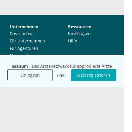
Unternehmen
Ressourcen
Das sind wir
Ihre Fragen
Für Unternehmen
Hilfe
Für Agenturen
Mediadaten
Presse
esanum
- Das Ärztenetzwerk für approbierte Ärzte
Karriere
Einloggen
Jetzt registrieren
oder
Jobs
International
Social Media
esanum.it
Youtube
esanum.com
Twitter
esanum.fr
LinkedIn
Facebook
Podcasts