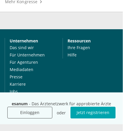
Mehr Kongresse
Unternehmen
Ressourcen
Das sind wir
Ihre Fragen
Für Unternehmen
Hilfe
Für Agenturen
Mediadaten
Presse
Karriere
Jobs
esanum
- Das Ärztenetzwerk für approbierte Ärzte
International
Social Media
Einloggen
Jetzt registrieren
oder
esanum.it
Youtube
esanum.com
Twitter
esanum.fr
LinkedIn