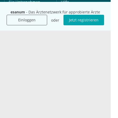
Für Unternehmen
Hilfe
Für Agenturen
esanum
- Das Ärztenetzwerk für approbierte Ärzte
Mediadaten
Einloggen
Jetzt registrieren
oder
Presse
Karriere
Jobs
International
Social Media
esanum.it
Youtube
esanum.com
Twitter
esanum.fr
LinkedIn
Facebook
Podcasts
Instagram
Kontakt
Datenschutz
AGB
Impressum
Cookie-Einstellung