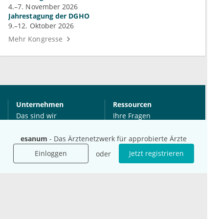
4.–7. November 2026
Jahrestagung der DGHO
9.–12. Oktober 2026
Mehr Kongresse
Unternehmen
Ressourcen
Das sind wir
Ihre Fragen
Für Unternehmen
Hilfe
esanum
- Das Ärztenetzwerk für approbierte Ärzte
Für Agenturen
Mediadaten
Einloggen
Jetzt registrieren
oder
Presse
Karriere
Jobs
International
Social Media