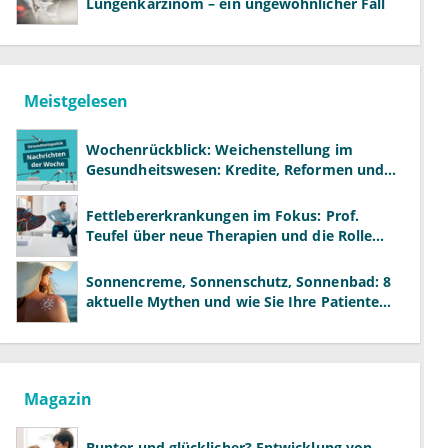
Lungenkarzinom – ein ungewöhnlicher Fall
Meistgelesen
Wochenrückblick: Weichenstellung im
Gesundheitswesen: Kredite, Reformen und
neue Modelle
Fettlebererkrankungen im Fokus: Prof.
Teufel über neue Therapien und die Rolle
der Fachärzte
Sonnencreme, Sonnenschutz, Sonnenbad: 8
aktuelle Mythen und wie Sie Ihre Patienten
richtig aufklären können
Magazin
Bunter und glücklicher? Entwicklung von