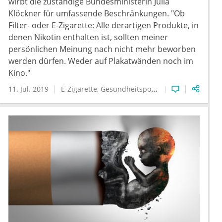
wirbt die zuständige Bundesministerin Julia
Klöckner für umfassende Beschränkungen. "Ob
Filter- oder E-Zigarette: Alle derartigen Produkte, in
denen Nikotin enthalten ist, sollten meiner
persönlichen Meinung nach nicht mehr beworben
werden dürfen. Weder auf Plakatwänden noch im
Kino."
11. Jul. 2019
E-Zigarette
Gesundheitspolitik
Rauchen
Suchtk