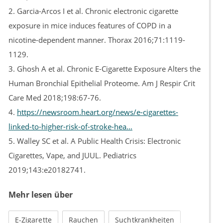
2. Garcia-Arcos I et al. Chronic electronic cigarette
exposure in mice induces features of COPD in a
nicotine-dependent manner. Thorax 2016;71:1119-
1129.
3. Ghosh A et al. Chronic E-Cigarette Exposure Alters the
Human Bronchial Epithelial Proteome. Am J Respir Crit
Care Med 2018;198:67-76.
4.
https://newsroom.heart.org/news/e-cigarettes-
linked-to-higher-risk-of-stroke-hea...
5. Walley SC et al. A Public Health Crisis: Electronic
Cigarettes, Vape, and JUUL. Pediatrics
2019;143:e20182741.
Mehr lesen über
E-Zigarette
Rauchen
Suchtkrankheiten