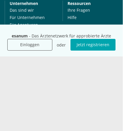
Unternehmen
Ressourcen
Das sind wir
Ihre Fragen
Für Unternehmen
Hilfe
Für Agenturen
Mediadaten
esanum
- Das Ärztenetzwerk für approbierte Ärzte
Presse
Einloggen
Jetzt registrieren
oder
Karriere
Jobs
International
Social Media
esanum.it
Youtube
esanum.com
Twitter
esanum.fr
LinkedIn
Facebook
Podcasts
Instagram
Kontakt
Datenschutz
AGB
Impressum
Cookie-Einstellung