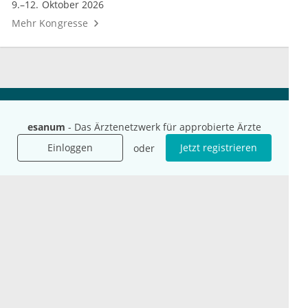
9.–12. Oktober 2026
Mehr Kongresse
Unternehmen
Ressourcen
esanum
- Das Ärztenetzwerk für approbierte Ärzte
Das sind wir
Ihre Fragen
Einloggen
Jetzt registrieren
oder
Für Unternehmen
Hilfe
Für Agenturen
Mediadaten
Presse
Karriere
Jobs
International
Social Media
esanum.it
Youtube
esanum.com
Twitter