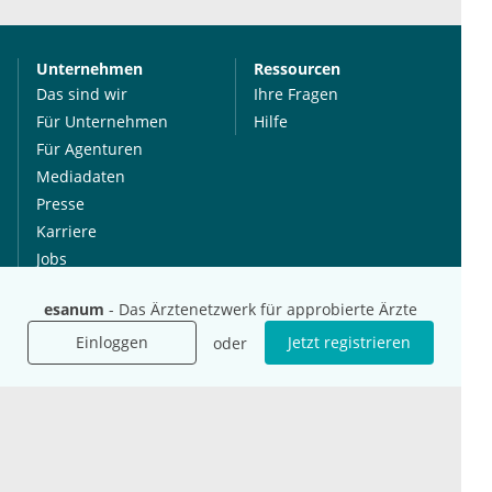
Unternehmen
Ressourcen
Das sind wir
Ihre Fragen
Für Unternehmen
Hilfe
Für Agenturen
Mediadaten
Presse
Karriere
Jobs
esanum
- Das Ärztenetzwerk für approbierte Ärzte
International
Social Media
Einloggen
Jetzt registrieren
oder
esanum.it
Youtube
esanum.com
Twitter
esanum.fr
LinkedIn
Facebook
Podcasts
Instagram