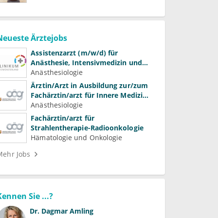
Neueste Ärztejobs
Assistenzarzt (m/w/d) für
Anästhesie, Intensivmedizin und
Schmerztherapie
Anästhesiologie
Ärztin/Arzt in Ausbildung zur/zum
Fachärztin/arzt für Innere Medizin
(Kardiologie, Nephrologie,
Anästhesiologie
Intensivmedizin)
Fachärztin/arzt für
Strahlentherapie-Radioonkologie
Hämatologie und Onkologie
Mehr Jobs
Kennen Sie ...?
Dr.
Dagmar Amling