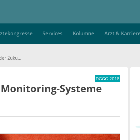
ztekongresse
Services
Kolumne
Arzt & Karrier
Telemedizin: Fetale Monitoring-Systeme der Zukunft
DGGG 2018
e Monitoring-Systeme