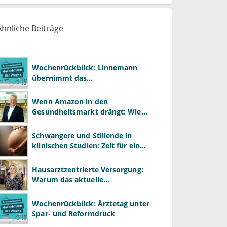
Ähnliche Beiträge
Wochenrückblick: Linnemann
übernimmt das
Gesundheitsministerium von
Warken
Wenn Amazon in den
Gesundheitsmarkt drängt: Wie
Praxen im Plattformzeitalter
bestehen können
Schwangere und Stillende in
klinischen Studien: Zeit für ein
Umdenken
Hausarztzentrierte Versorgung:
Warum das aktuelle
Vergütungssystem gute
Primärversorgung ausbremst
Wochenrückblick: Ärztetag unter
Spar- und Reformdruck