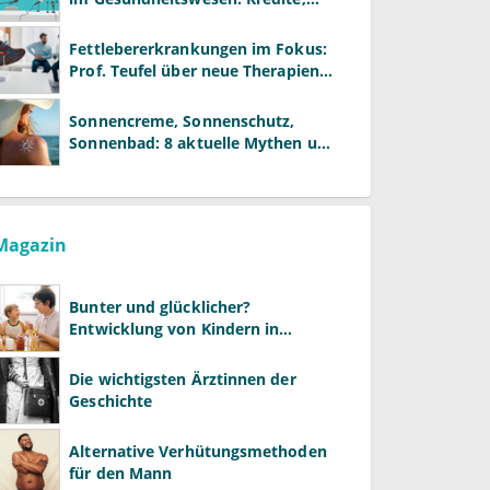
Reformen und neue Modelle
Fettlebererkrankungen im Fokus:
Prof. Teufel über neue Therapien
und die Rolle der Fachärzte
Sonnencreme, Sonnenschutz,
Sonnenbad: 8 aktuelle Mythen und
wie Sie Ihre Patienten richtig
aufklären können
Magazin
Bunter und glücklicher?
Entwicklung von Kindern in
LGBTQ+-Familien
Die wichtigsten Ärztinnen der
Geschichte
Alternative Verhütungsmethoden
für den Mann