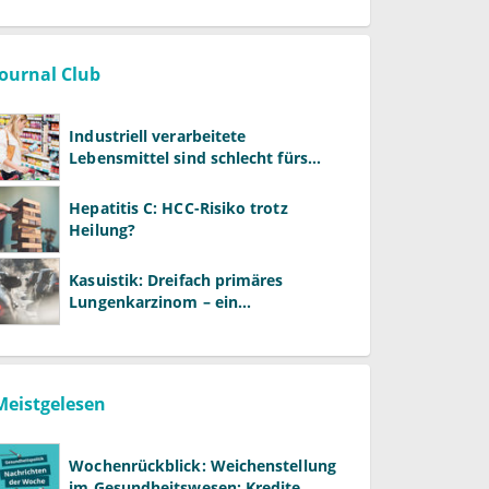
Journal Club
Industriell verarbeitete
Lebensmittel sind schlecht fürs
Gehirn
Hepatitis C: HCC-Risiko trotz
Heilung?
Kasuistik: Dreifach primäres
Lungenkarzinom – ein
ungewöhnlicher Fall
Meistgelesen
Wochenrückblick: Weichenstellung
im Gesundheitswesen: Kredite,