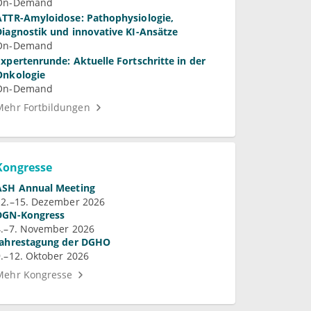
Syndrome
On-Demand
ATTR-Amyloidose: Pathophysiologie,
Diagnostik und innovative KI-Ansätze
On-Demand
Expertenrunde: Aktuelle Fortschritte in der
Onkologie
On-Demand
Mehr Fortbildungen
Kongresse
ASH Annual Meeting
12.–15. Dezember 2026
DGN-Kongress
4.–7. November 2026
Jahrestagung der DGHO
9.–12. Oktober 2026
Mehr Kongresse