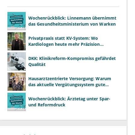
Wochenrückblick: Linnemann übernimmt
das Gesundheitsministerium von Warken
Privatpraxis statt KV-System: Wo
Kardiologen heute mehr Präzision
gewinnen – und wo neue Risiken
entstehen
DKK: Klinikreform-Kompromiss gefährdet
Qualität
Hausarztzentrierte Versorgung: Warum
das aktuelle Vergütungssystem gute
Primärversorgung ausbremst
Wochenrückblick: Ärztetag unter Spar-
und Reformdruck