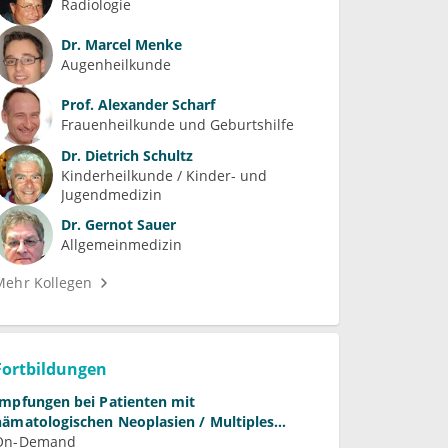
Radiologie
Dr.
Marcel Menke
Augenheilkunde
Prof.
Alexander Scharf
Frauenheilkunde und Geburtshilfe
Dr.
Dietrich Schultz
Kinderheilkunde / Kinder- und 
Jugendmedizin
Dr.
Gernot Sauer
Allgemeinmedizin
Mehr Kollegen
Fortbildungen
Impfungen bei Patienten mit
hämatologischen Neoplasien / Multiples
Myelom
On-Demand