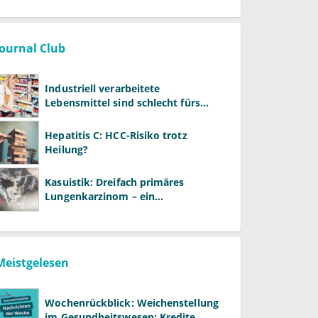
Journal Club
Industriell verarbeitete
Lebensmittel sind schlecht fürs
Gehirn
Hepatitis C: HCC-Risiko trotz
Heilung?
Kasuistik: Dreifach primäres
Lungenkarzinom – ein
ungewöhnlicher Fall
Meistgelesen
Wochenrückblick: Weichenstellung
im Gesundheitswesen: Kredite,