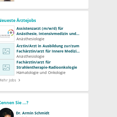
Neueste Ärztejobs
Assistenzarzt (m/w/d) für
Anästhesie, Intensivmedizin und
Schmerztherapie
Anästhesiologie
Ärztin/Arzt in Ausbildung zur/zum
Fachärztin/arzt für Innere Medizin
(Kardiologie, Nephrologie,
Anästhesiologie
Intensivmedizin)
Fachärztin/arzt für
Strahlentherapie-Radioonkologie
Hämatologie und Onkologie
Mehr Jobs
Kennen Sie ...?
Dr.
Armin Schmidt