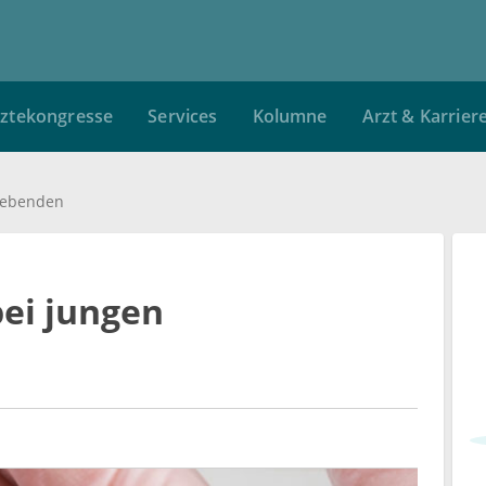
ztekongresse
Services
Kolumne
Arzt & Karrier
rlebenden
bei jungen