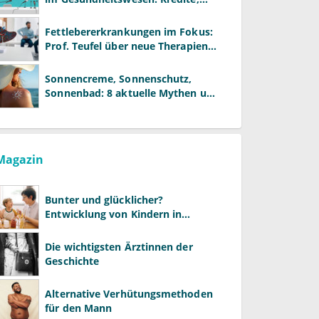
Reformen und neue Modelle
Fettlebererkrankungen im Fokus:
Prof. Teufel über neue Therapien
und die Rolle der Fachärzte
Sonnencreme, Sonnenschutz,
Sonnenbad: 8 aktuelle Mythen und
wie Sie Ihre Patienten richtig
aufklären können
Magazin
Bunter und glücklicher?
Entwicklung von Kindern in
LGBTQ+-Familien
Die wichtigsten Ärztinnen der
Geschichte
Alternative Verhütungsmethoden
für den Mann