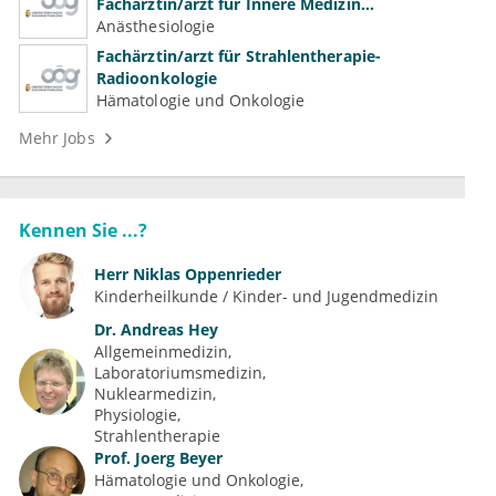
Fachärztin/arzt für Innere Medizin
(Kardiologie, Nephrologie, Intensivmedizin)
Anästhesiologie
Fachärztin/arzt für Strahlentherapie-
Radioonkologie
Hämatologie und Onkologie
Mehr Jobs
Kennen Sie ...?
Herr
Niklas Oppenrieder
Kinderheilkunde / Kinder- und Jugendmedizin
Dr.
Andreas Hey
Allgemeinmedizin
Laboratoriumsmedizin
Nuklearmedizin
Physiologie
Strahlentherapie
Prof.
Joerg Beyer
Hämatologie und Onkologie