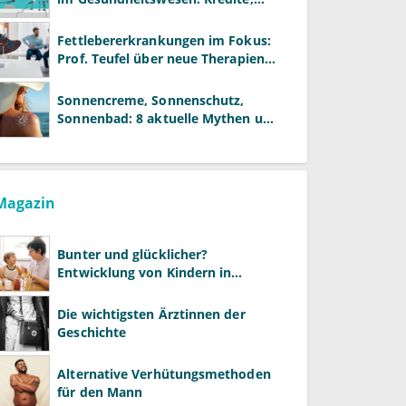
Reformen und neue Modelle
Fettlebererkrankungen im Fokus:
Prof. Teufel über neue Therapien
und die Rolle der Fachärzte
Sonnencreme, Sonnenschutz,
Sonnenbad: 8 aktuelle Mythen und
wie Sie Ihre Patienten richtig
aufklären können
Magazin
Bunter und glücklicher?
Entwicklung von Kindern in
LGBTQ+-Familien
Die wichtigsten Ärztinnen der
Geschichte
Alternative Verhütungsmethoden
für den Mann