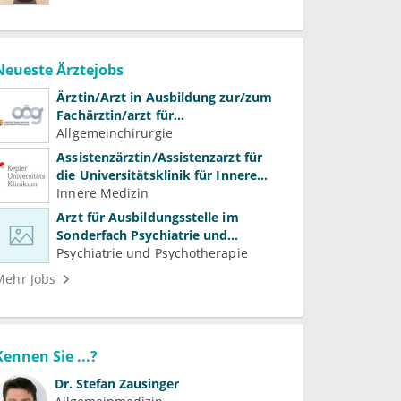
Neueste Ärztejobs
Ärztin/Arzt in Ausbildung zur/zum
Fachärztin/arzt für
Allgemeinchirurgie und
Allgemeinchirurgie
Gefäßchirurgie
Assistenzärztin/Assistenzarzt für
die Universitätsklinik für Innere
Medizin
Innere Medizin
Arzt für Ausbildungsstelle im
Sonderfach Psychiatrie und
Psychotherapeutische Medizin
Psychiatrie und Psychotherapie
(m/w/d)
Mehr Jobs
Kennen Sie ...?
Dr.
Stefan Zausinger