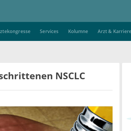
ztekongresse
Services
Kolumne
Arzt & Karrier
eschrittenen NSCLC