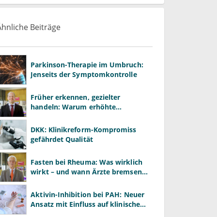
Ähnliche Beiträge
Parkinson-Therapie im Umbruch:
Jenseits der Symptomkontrolle
Früher erkennen, gezielter
handeln: Warum erhöhte
Leberwerte heute mehr verlangen
als ALT und AST
DKK: Klinikreform-Kompromiss
gefährdet Qualität
Fasten bei Rheuma: Was wirklich
wirkt – und wann Ärzte bremsen
müssen
Aktivin-Inhibition bei PAH: Neuer
Ansatz mit Einfluss auf klinische
Endpunkte