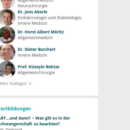
Allgemeinmedizin
Neurochirurgie
Dr.
Jens Aberle
Endokrinologie und Diabetologie
Innere Medizin
Dr.
Horst Albert Möritz
Allgemeinmedizin
Dr.
Dieter Burchert
Innere Medizin
Prof.
Hüseyin Bektas
Allgemeinchirurgie
Mehr Kollegen
Fortbildungen
ART...und dann? – Was gilt es in der
Schwangerschaft zu beachten?
On-Demand