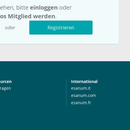
ehen, bitte
einloggen
oder
los Mitglied werden
.
oder
Registrieren
ourcen
International
Fragen
esanum.it
esanum.com
esanum.fr