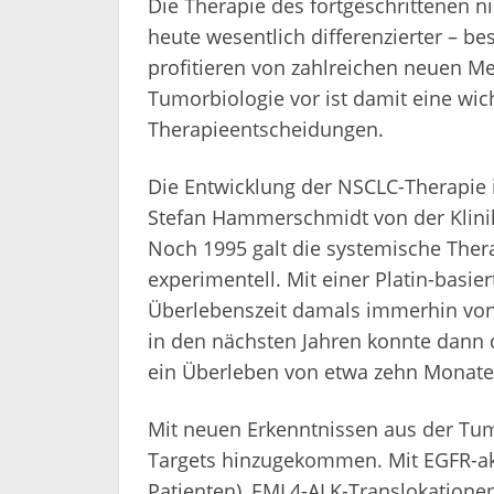
Die Therapie des fortgeschrittenen n
heute wesentlich differenzierter – 
profitieren von zahlreichen neuen M
Tumorbiologie vor ist damit eine wic
Therapieentscheidungen.
Die Entwicklung der NSCLC-Therapie is
Stefan Hammerschmidt von der Klinik
Noch 1995 galt die systemische Thera
experimentell. Mit einer Platin-basi
Überlebenszeit damals immerhin von 
in den nächsten Jahren konnte dann
ein Überleben von etwa zehn Monate
Mit neuen Erkenntnissen aus der Tum
Targets hinzugekommen. Mit EGFR-ak
Patienten), EML4-ALK-Translokatione