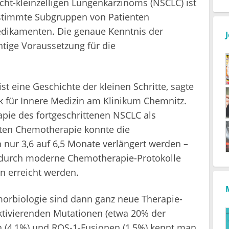
icht-kleinzelligen Lungenkarzinoms (NSCLC) ist
bestimmte Subgruppen von Patienten
edikamenten. Die genaue Kenntnis der
htige Voraussetzung für die
t eine Geschichte der kleinen Schritte, sagte
 für Innere Medizin am Klinikum Chemnitz.
pie des fortgeschrittenen NSCLC als
erten Chemotherapie konnte die
nur 3,6 auf 6,5 Monate verlängert werden –
 durch moderne Chemotherapie-Protokolle
n erreicht werden.
orbiologie sind dann ganz neue Therapie-
tivierenden Mutationen (etwa 20% der
n (4,1%) und ROS-1-Fusionen (1,5%) kennt man