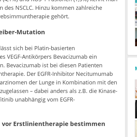
nen des NSCLC. Hinzu kommen zahlreiche
Krebsimmuntherapie gehört.
eiber-Mutation
ässt sich bei Platin-basierten
des VEGF-Antikörpers Bevacizumab ein
en. Bevacizumab ist bei diesen Patienten
ientherapie. Der EGFR-Inhibitor Necitumumab
lkarzinomen der Lunge in Kombination mit den
zugelassen – dabei anders als z.B. die Kinase-
efitinib unabhängig vom EGFR-
 vor Erstlinientherapie bestimmen