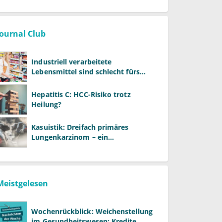
Journal Club
Industriell verarbeitete
Lebensmittel sind schlecht fürs
Gehirn
Hepatitis C: HCC-Risiko trotz
Heilung?
Kasuistik: Dreifach primäres
Lungenkarzinom – ein
ungewöhnlicher Fall
Meistgelesen
Wochenrückblick: Weichenstellung
im Gesundheitswesen: Kredite,