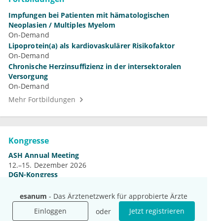
Impfungen bei Patienten mit hämatologischen
Neoplasien / Multiples Myelom
On-Demand
Lipoprotein(a) als kardiovaskulärer Risikofaktor
On-Demand
Chronische Herzinsuffizienz in der intersektoralen
Versorgung
On-Demand
Mehr Fortbildungen
Kongresse
ASH Annual Meeting
12.–15. Dezember 2026
DGN-Kongress
4.–7. November 2026
Jahrestagung der DGHO
esanum
- Das Ärztenetzwerk für approbierte Ärzte
9.–12. Oktober 2026
Einloggen
Jetzt registrieren
oder
Mehr Kongresse