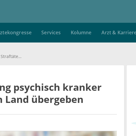
ztekongresse
Services
Kolumne
Arzt & Karrier
Thüringen: Betreuung psychisch kranker Straftäter wieder an Land übergeben
ng psychisch kranker
an Land übergeben