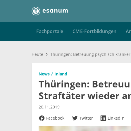
Fachportale
CME-Fortbildungen
Är
Heute
News
Inland
Thüringen: Betreuu
Straftäter wieder 
20.11.2019
Facebook
Twitter
LinkedIn