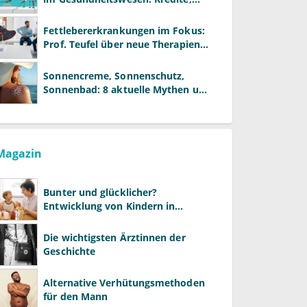
Reformen und neue Modelle
Fettlebererkrankungen im Fokus:
Prof. Teufel über neue Therapien
und die Rolle der Fachärzte
Sonnencreme, Sonnenschutz,
Sonnenbad: 8 aktuelle Mythen und
wie Sie Ihre Patienten richtig
aufklären können
Magazin
Bunter und glücklicher?
Entwicklung von Kindern in
LGBTQ+-Familien
Die wichtigsten Ärztinnen der
Geschichte
Alternative Verhütungsmethoden
für den Mann