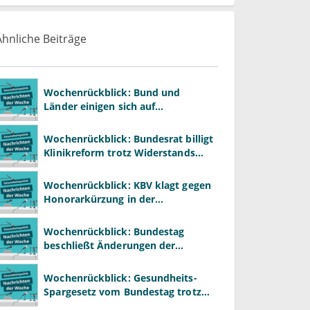
Ähnliche Beiträge
Wochenrückblick: Bund und
Länder einigen sich auf
Kompromiss zur
Krankenhausreform
Wochenrückblick: Bundesrat billigt
Klinikreform trotz Widerstands
aus den Ländern
Wochenrückblick: KBV klagt gegen
Honorarkürzung in der
Psychotherapie
Wochenrückblick: Bundestag
beschließt Änderungen der
Krankenhausreform
Wochenrückblick: Gesundheits-
Spargesetz vom Bundestag trotz
massiver Kritik beschlossen