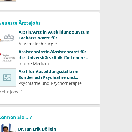
Neueste Ärztejobs
Ärztin/Arzt in Ausbildung zur/zum
Fachärztin/arzt für
Allgemeinchirurgie und
Allgemeinchirurgie
Gefäßchirurgie
Assistenzärztin/Assistenzarzt für
die Universitätsklinik für Innere
Medizin
Innere Medizin
Arzt für Ausbildungsstelle im
Sonderfach Psychiatrie und
Psychotherapeutische Medizin
Psychiatrie und Psychotherapie
(m/w/d)
Mehr Jobs
Kennen Sie ...?
Dr.
Jan Erik Döllein