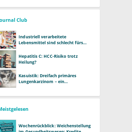
Journal Club
Industriell verarbeitete
Lebensmittel sind schlecht fürs
Gehirn
Hepatitis C: HCC-Risiko trotz
Heilung?
Kasuistik: Dreifach primäres
Lungenkarzinom – ein
ungewöhnlicher Fall
Meistgelesen
Wochenrückblick: Weichenstellung
im Gesundheitswesen: Kredite,