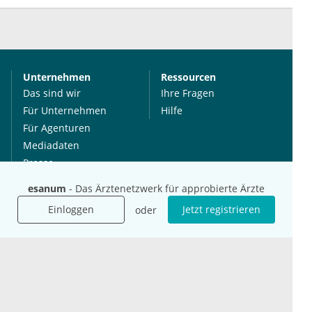
Unternehmen
Ressourcen
Das sind wir
Ihre Fragen
Für Unternehmen
Hilfe
Für Agenturen
Mediadaten
Presse
Karriere
esanum
- Das Ärztenetzwerk für approbierte Ärzte
Jobs
Einloggen
Jetzt registrieren
oder
International
Social Media
esanum.it
Youtube
esanum.com
Twitter
esanum.fr
LinkedIn
Facebook