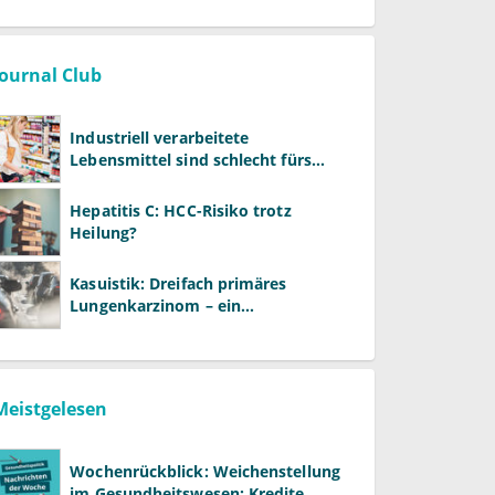
Journal Club
Industriell verarbeitete
Lebensmittel sind schlecht fürs
Gehirn
Hepatitis C: HCC-Risiko trotz
Heilung?
Kasuistik: Dreifach primäres
Lungenkarzinom – ein
ungewöhnlicher Fall
Meistgelesen
Wochenrückblick: Weichenstellung
im Gesundheitswesen: Kredite,