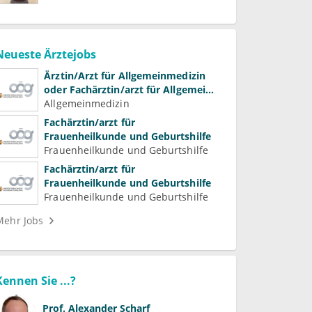
Neueste Ärztejobs
Ärztin/Arzt für Allgemeinmedizin
oder Fachärztin/arzt für Allgemein-
und Familienmedizin für
Allgemeinmedizin
Psychiatrie und
Fachärztin/arzt für
Psychotherapeutische Medizin
Frauenheilkunde und Geburtshilfe
Frauenheilkunde und Geburtshilfe
Fachärztin/arzt für
Frauenheilkunde und Geburtshilfe
Frauenheilkunde und Geburtshilfe
Mehr Jobs
Kennen Sie ...?
Prof.
Alexander Scharf