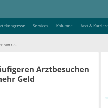
ztekongresse
Services
Kolumne
Arzt & Karrier
TK fordert wegen häufigeren Arztbesuchen von Großstädtern mehr Geld
äufigeren Arztbesuchen
mehr Geld