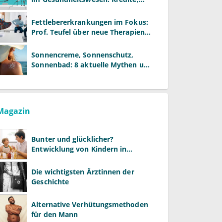
Reformen und neue Modelle
Fettlebererkrankungen im Fokus:
Prof. Teufel über neue Therapien
und die Rolle der Fachärzte
Sonnencreme, Sonnenschutz,
Sonnenbad: 8 aktuelle Mythen und
wie Sie Ihre Patienten richtig
aufklären können
Magazin
Bunter und glücklicher?
Entwicklung von Kindern in
LGBTQ+-Familien
Die wichtigsten Ärztinnen der
Geschichte
Alternative Verhütungsmethoden
für den Mann