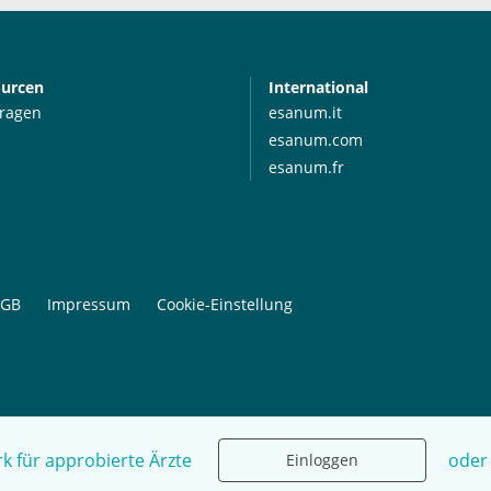
ourcen
International
Fragen
esanum.it
esanum.com
esanum.fr
GB
Impressum
Cookie-Einstellung
k für approbierte Ärzte
oder
Einloggen