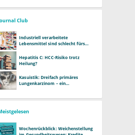
wir wollen"
Journal Club
Industriell verarbeitete
Lebensmittel sind schlecht fürs
Gehirn
Hepatitis C: HCC-Risiko trotz
Heilung?
Kasuistik: Dreifach primäres
Lungenkarzinom – ein
ungewöhnlicher Fall
Meistgelesen
Wochenrückblick: Weichenstellung
im Gesundheitswesen: Kredite,