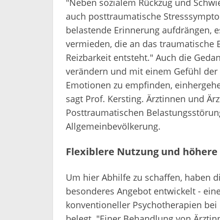
"Neben sozialem Rückzug und Schwier
auch posttraumatische Stresssymptom
belastende Erinnerung aufdrängen, e
vermieden, die an das traumatische E
Reizbarkeit entsteht." Auch die Ged
verändern und mit einem Gefühl der 
Emotionen zu empfinden, einhergehen.
sagt Prof. Kersting. Ärztinnen und Ärz
Posttraumatischen Belastungsstörung
Allgemeinbevölkerung.
Flexiblere Nutzung und höhere
Um hier Abhilfe zu schaffen, haben 
besonderes Angebot entwickelt - eine
konventioneller Psychotherapien bei 
belegt. "Einer Behandlung von Ärztin