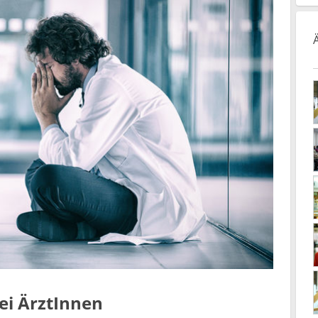
ei ÄrztInnen