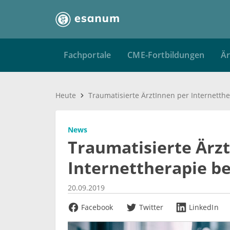
Fachportale
CME-Fortbildungen
Är
Heute
News
Traumatisierte Ärz
Internettherapie b
20.09.2019
Facebook
Twitter
LinkedIn