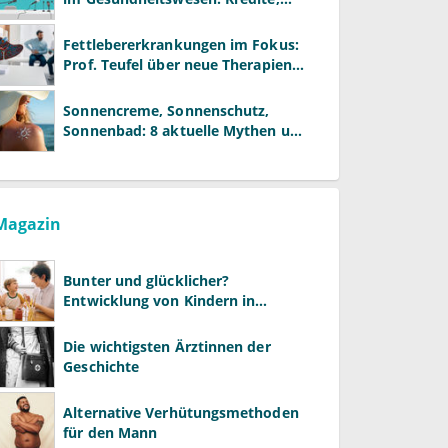
Reformen und neue Modelle
Fettlebererkrankungen im Fokus:
Prof. Teufel über neue Therapien
und die Rolle der Fachärzte
Sonnencreme, Sonnenschutz,
Sonnenbad: 8 aktuelle Mythen und
wie Sie Ihre Patienten richtig
aufklären können
Magazin
Bunter und glücklicher?
Entwicklung von Kindern in
LGBTQ+-Familien
Die wichtigsten Ärztinnen der
Geschichte
Alternative Verhütungsmethoden
für den Mann