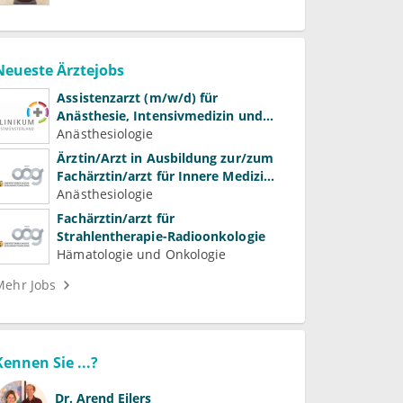
Neueste Ärztejobs
Assistenzarzt (m/w/d) für
Anästhesie, Intensivmedizin und
Schmerztherapie
Anästhesiologie
Ärztin/Arzt in Ausbildung zur/zum
Fachärztin/arzt für Innere Medizin
(Kardiologie, Nephrologie,
Anästhesiologie
Intensivmedizin)
Fachärztin/arzt für
Strahlentherapie-Radioonkologie
Hämatologie und Onkologie
Mehr Jobs
Kennen Sie ...?
Dr.
Arend Eilers