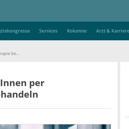
ztekongresse
Services
Kolumne
Arzt & Karrier
Traumatisierte ÄrztInnen per Internettherapie behandeln
tInnen per
ehandeln