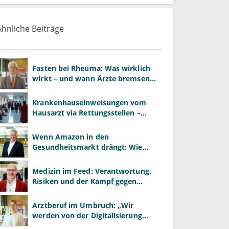
Ähnliche Beiträge
Fasten bei Rheuma: Was wirklich
wirkt – und wann Ärzte bremsen
müssen
Krankenhauseinweisungen vom
Hausarzt via Rettungsstellen –
wozu?
Wenn Amazon in den
Gesundheitsmarkt drängt: Wie
Praxen im Plattformzeitalter
bestehen können
Medizin im Feed: Verantwortung,
Risiken und der Kampf gegen
Desinformation
Arztberuf im Umbruch: „Wir
werden von der Digitalisierung
überrollt – bevor wir wissen, was