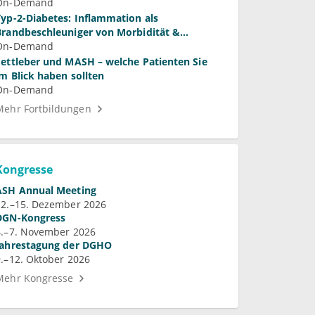
Diagnostik
On-Demand
Typ-2-Diabetes: Inflammation als
Brandbeschleuniger von Morbidität &
Mortalität?
On-Demand
Fettleber und MASH – welche Patienten Sie
im Blick haben sollten
On-Demand
Mehr Fortbildungen
Kongresse
ASH Annual Meeting
12.–15. Dezember 2026
DGN-Kongress
4.–7. November 2026
Jahrestagung der DGHO
9.–12. Oktober 2026
Mehr Kongresse