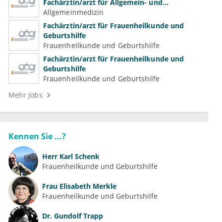
Fachärztin/arzt für Allgemein- und
Familienmedizin für Psychiatrie und
Allgemeinmedizin
Psychotherapeutische Medizin
Fachärztin/arzt für Frauenheilkunde und
Geburtshilfe
Frauenheilkunde und Geburtshilfe
Fachärztin/arzt für Frauenheilkunde und
Geburtshilfe
Frauenheilkunde und Geburtshilfe
Mehr Jobs
Kennen Sie ...?
Herr
Karl Schenk
Frauenheilkunde und Geburtshilfe
Frau
Elisabeth Merkle
Frauenheilkunde und Geburtshilfe
Dr.
Gundolf Trapp