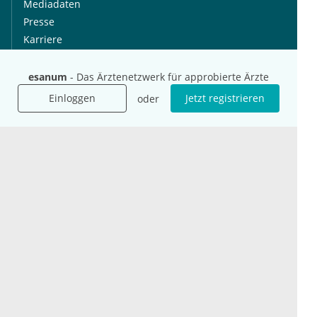
Mediadaten
Presse
Karriere
Jobs
esanum
- Das Ärztenetzwerk für approbierte Ärzte
International
Social Media
Einloggen
Jetzt registrieren
oder
esanum.it
Youtube
esanum.com
Twitter
esanum.fr
LinkedIn
Facebook
Podcasts
Instagram
Kontakt
Datenschutz
AGB
Impressum
Cookie-Einstellung
© 2026 esanum GmbH