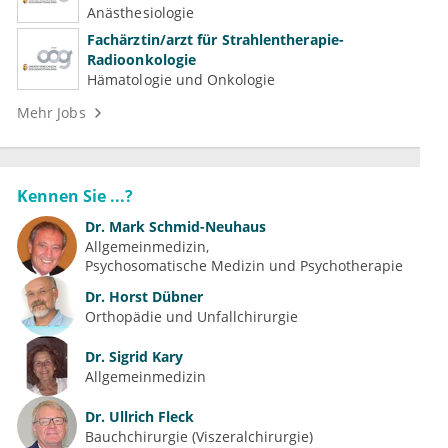
(Kardiologie, Nephrologie, Intensivmedizin)
Anästhesiologie
Fachärztin/arzt für Strahlentherapie-
Radioonkologie
Hämatologie und Onkologie
Mehr Jobs
Kennen Sie ...?
Dr.
Mark Schmid-Neuhaus
Allgemeinmedizin
Psychosomatische Medizin und Psychotherapie
Dr.
Horst Dübner
Orthopädie und Unfallchirurgie
Dr.
Sigrid Kary
Allgemeinmedizin
Dr.
Ullrich Fleck
Bauchchirurgie (Viszeralchirurgie)