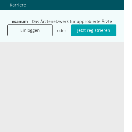
Karriere
Jobs
esanum
- Das Ärztenetzwerk für approbierte Ärzte
International
Social Media
Einloggen
Jetzt registrieren
oder
esanum.it
Youtube
esanum.com
Twitter
esanum.fr
LinkedIn
Facebook
Podcasts
Instagram
Kontakt
Datenschutz
AGB
Impressum
Cookie-Einstellung
© 2026 esanum GmbH