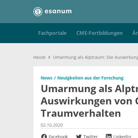
Fachportale
CME-Fortbildungen
Är
Heute
News
Neuigkeiten aus der Forschung
Umarmung als Alpt
Auswirkungen von C
Traumverhalten
02.10.2020
Facebook
Twitter
LinkedIn