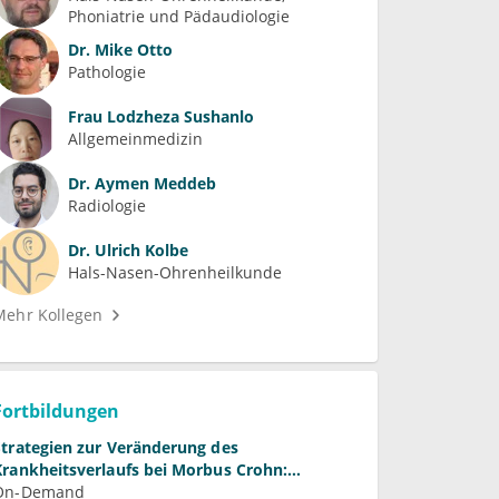
Phoniatrie und Pädaudiologie
Dr.
Mike Otto
Pathologie
Frau
Lodzheza Sushanlo
Allgemeinmedizin
Dr.
Aymen Meddeb
Radiologie
Dr.
Ulrich Kolbe
Hals-Nasen-Ohrenheilkunde
Mehr Kollegen
Fortbildungen
Strategien zur Veränderung des
Krankheitsverlaufs bei Morbus Crohn:
Bedeutung und Perspektiven
On-Demand