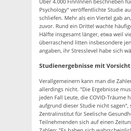
Über 4.000 FinnInnen beschrieben für 
Psychology" veröffentlichte Studie 
schliefen. Mehr als ein Viertel gab a
zuvor. Rund ein Drittel wachte häufig
Hälfte insgesamt länger, etwa weil v
überraschend litten insbesondere je
angaben, ihr Stresslevel habe sich 
Studienergebnisse mit Vorsich
Verallgemeinern kann man die Zahlen
allerdings nicht. "Die Ergebnisse mu
jeden Fall Leute, die COVID-Träume h
aufgrund dieser Studie nicht sagen",
Zentralinstitut für Seelische Gesund
Teilnehmenden sich auf einen Zeitung
Zahlen: "Es haben sich wahrscheinli