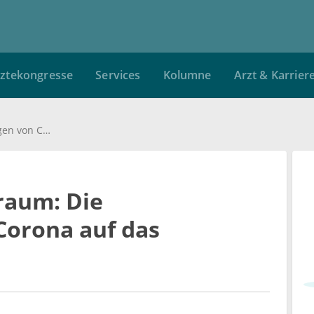
ztekongresse
Services
Kolumne
Arzt & Karrier
Umarmung als Alptraum: Die Auswirkungen von Corona auf das Traumverhalten
raum: Die
orona auf das