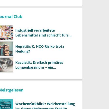
Journal Club
Industriell verarbeitete
Lebensmittel sind schlecht fürs
Gehirn
Hepatitis C: HCC-Risiko trotz
Heilung?
Kasuistik: Dreifach primäres
Lungenkarzinom – ein
ungewöhnlicher Fall
Meistgelesen
Wochenrückblick: Weichenstellung
im Gesundheitswesen: Kredite,