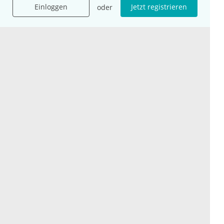
Einloggen
Jetzt registrieren
oder
Presse
Karriere
Jobs
International
Social Media
esanum.it
Youtube
esanum.com
Twitter
esanum.fr
LinkedIn
Facebook
Podcasts
Instagram
Kontakt
Datenschutz
AGB
Impressum
Cookie-Einstellung
© 2026 esanum GmbH