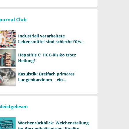
Journal Club
Industriell verarbeitete
Lebensmittel sind schlecht fürs
Gehirn
Hepatitis C: HCC-Risiko trotz
Heilung?
Kasuistik: Dreifach primäres
Lungenkarzinom – ein
ungewöhnlicher Fall
Meistgelesen
Wochenrückblick: Weichenstellung
im Gesundheitswesen: Kredite,