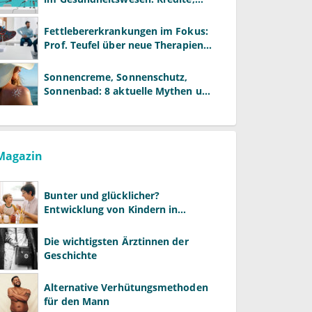
Reformen und neue Modelle
Fettlebererkrankungen im Fokus:
Prof. Teufel über neue Therapien
und die Rolle der Fachärzte
Sonnencreme, Sonnenschutz,
Sonnenbad: 8 aktuelle Mythen und
wie Sie Ihre Patienten richtig
aufklären können
Magazin
Bunter und glücklicher?
Entwicklung von Kindern in
LGBTQ+-Familien
Die wichtigsten Ärztinnen der
Geschichte
Alternative Verhütungsmethoden
für den Mann