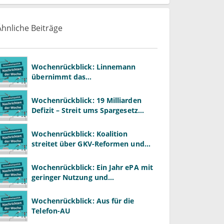
Ähnliche Beiträge
Wochenrückblick: Linnemann
übernimmt das
Gesundheitsministerium von
Warken
Wochenrückblick: 19 Milliarden
Defizit – Streit ums Spargesetz
beginnt
Wochenrückblick: Koalition
streitet über GKV-Reformen und
Gesundheitspolitik
Wochenrückblick: Ein Jahr ePA mit
geringer Nutzung und
Reformdruck
Wochenrückblick: Aus für die
Telefon-AU