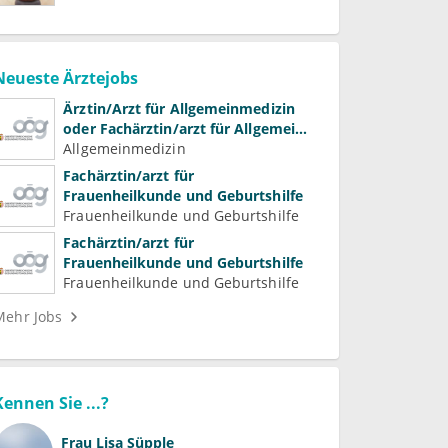
Neueste Ärztejobs
Ärztin/Arzt für Allgemeinmedizin
oder Fachärztin/arzt für Allgemein-
und Familienmedizin für
Allgemeinmedizin
Psychiatrie und
Fachärztin/arzt für
Psychotherapeutische Medizin
Frauenheilkunde und Geburtshilfe
Frauenheilkunde und Geburtshilfe
Fachärztin/arzt für
Frauenheilkunde und Geburtshilfe
Frauenheilkunde und Geburtshilfe
Mehr Jobs
Kennen Sie ...?
Frau
Lisa Süpple