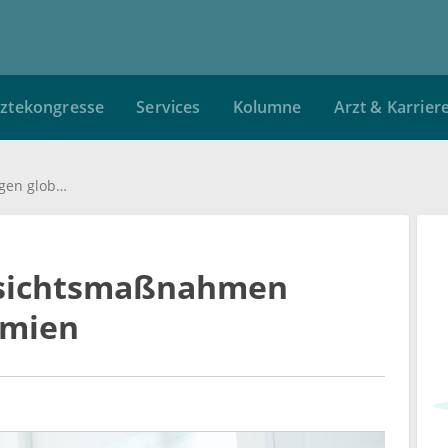
ztekongresse
Services
Kolumne
Arzt & Karrier
Unzureichende Vorsichtsmaßnahmen gegen globale Epidemien
rsichtsmaßnahmen
emien