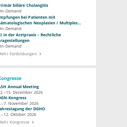
Primär biliäre Cholangitis
On-Demand
Impfungen bei Patienten mit
hämatologischen Neoplasien / Multiples
Myelom
On-Demand
KI in der Arztpraxis – Rechtliche
Fragestellungen
On-Demand
Mehr Fortbildungen
Kongresse
ASH Annual Meeting
12.–15. Dezember 2026
DGN-Kongress
4.–7. November 2026
Jahrestagung der DGHO
9.–12. Oktober 2026
Mehr Kongresse