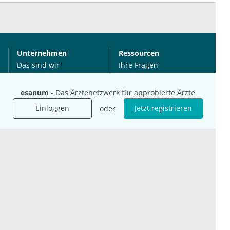
Unternehmen
Ressourcen
Das sind wir
Ihre Fragen
Für Unternehmen
Hilfe
Für Agenturen
esanum
- Das Ärztenetzwerk für approbierte Ärzte
Mediadaten
Einloggen
Jetzt registrieren
oder
Presse
Karriere
Jobs
International
Social Media
esanum.it
Youtube
esanum.com
Twitter
esanum.fr
LinkedIn
Facebook