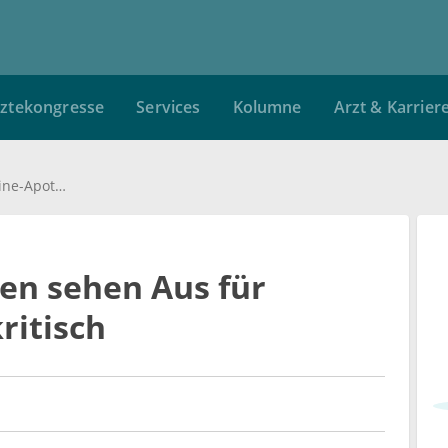
ztekongresse
Services
Kolumne
Arzt & Karrier
Verbraucherzentralen sehen Aus für Online-Apotheken kritisch
en sehen Aus für
ritisch