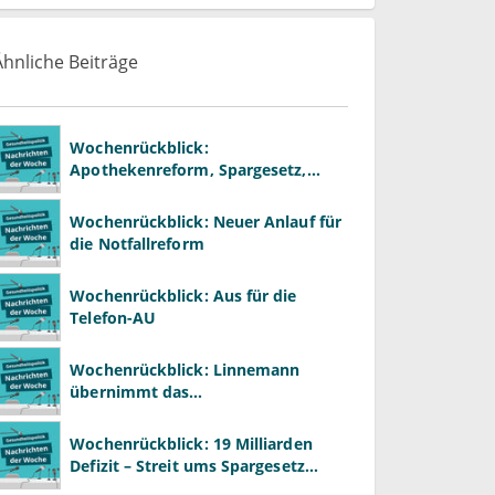
Ähnliche Beiträge
Wochenrückblick:
Apothekenreform, Spargesetz,
Primärarztsystem
Wochenrückblick: Neuer Anlauf für
die Notfallreform
Wochenrückblick: Aus für die
Telefon-AU
Wochenrückblick: Linnemann
übernimmt das
Gesundheitsministerium von
Warken
Wochenrückblick: 19 Milliarden
Defizit – Streit ums Spargesetz
beginnt