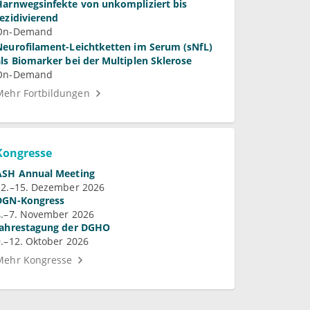
Harnwegsinfekte von unkompliziert bis
rezidivierend
On-Demand
Neurofilament-Leichtketten im Serum (sNfL)
als Biomarker bei der Multiplen Sklerose
On-Demand
Mehr Fortbildungen
Kongresse
ASH Annual Meeting
12.–15. Dezember 2026
DGN-Kongress
4.–7. November 2026
Jahrestagung der DGHO
9.–12. Oktober 2026
Mehr Kongresse