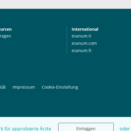
ourcen
International
Fragen
esanum.it
esanum.com
esanum.fr
GB
Impressum
Cookie-Einstellung
k für approbierte Ärzte
oder
Einloggen