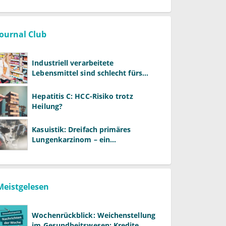
Journal Club
Industriell verarbeitete
Lebensmittel sind schlecht fürs
Gehirn
Hepatitis C: HCC-Risiko trotz
Heilung?
Kasuistik: Dreifach primäres
Lungenkarzinom – ein
ungewöhnlicher Fall
Meistgelesen
Wochenrückblick: Weichenstellung
im Gesundheitswesen: Kredite,