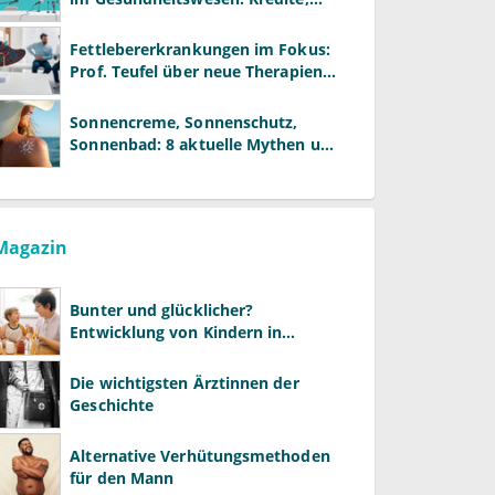
Reformen und neue Modelle
Fettlebererkrankungen im Fokus:
Prof. Teufel über neue Therapien
und die Rolle der Fachärzte
Sonnencreme, Sonnenschutz,
Sonnenbad: 8 aktuelle Mythen und
wie Sie Ihre Patienten richtig
aufklären können
Magazin
Bunter und glücklicher?
Entwicklung von Kindern in
LGBTQ+-Familien
Die wichtigsten Ärztinnen der
Geschichte
Alternative Verhütungsmethoden
für den Mann