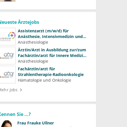
Neueste Ärztejobs
Assistenzarzt (m/w/d) für
Anästhesie, Intensivmedizin und
Schmerztherapie
Anästhesiologie
Ärztin/Arzt in Ausbildung zur/zum
Fachärztin/arzt für Innere Medizin
(Kardiologie, Nephrologie,
Anästhesiologie
Intensivmedizin)
Fachärztin/arzt für
Strahlentherapie-Radioonkologie
Hämatologie und Onkologie
Mehr Jobs
Kennen Sie ...?
Frau
Frauke Ullner