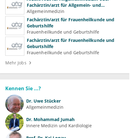
Fachärztin/arzt für Allgemein- und
Familienmedizin für Psychiatrie und
Allgemeinmedizin
Psychotherapeutische Medizin
Fachärztin/arzt für Frauenheilkunde und
Geburtshilfe
Frauenheilkunde und Geburtshilfe
Fachärztin/arzt für Frauenheilkunde und
Geburtshilfe
Frauenheilkunde und Geburtshilfe
Mehr Jobs
Kennen Sie ...?
Dr.
Uwe Stücker
Allgemeinmedizin
Dr.
Mohammad Jumah
Innere Medizin und Kardiologie
Prof. Dr.
Kai Lopau